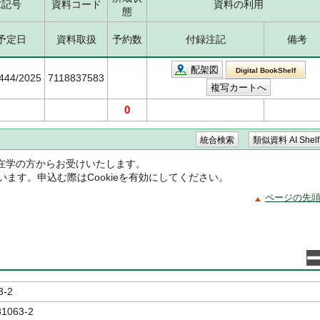
求記号
資料コード
資料の利用
態
予定日
資料取扱
予約数
付録注記
備考
配架図
Digital BookShelf
5444/2025
7118837583
0
在学の方からお受けいたします。
ています。申込む際はCookieを有効にしてください。
ページの先
3-2
31063-2