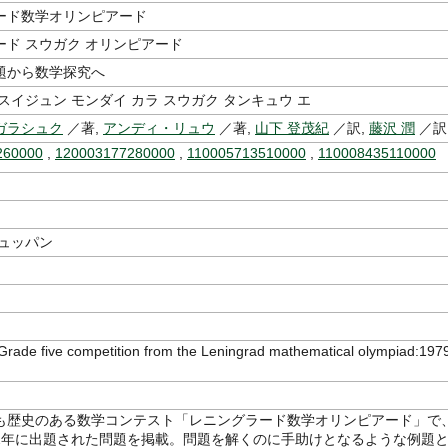
ード数学オリンピアード
ード スウガク オリンピアード
題から数学探究へ
スイジュン モンダイ カラ スウガク タンキュウ エ
ガラシュク
／著,
アンディ・リュウ
／著,
山下 登茂紀
／訳,
藤沢 潤
／訳
260000
,
120003177280000
,
110005713510000
,
110008435110000
シュッパン
e five competition from the Leningrad mathematical olympiad:197
も歴史のある数学コンテスト「レニングラード数学オリンピアード」で
992年に出題された問題を掲載。問題を解くのに手助けとなるような例題