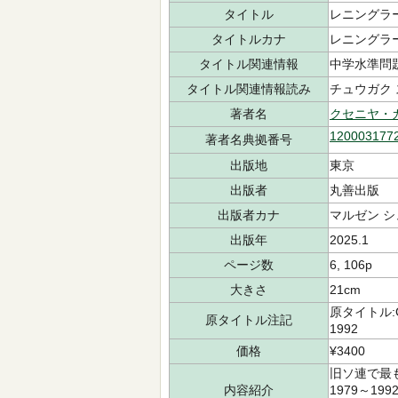
タイトル
レニングラ
タイトルカナ
レニングラ
タイトル関連情報
中学水準問
タイトル関連情報読み
チュウガク 
著者名
クセニヤ・
120003177
著者名典拠番号
出版地
東京
出版者
丸善出版
出版者カナ
マルゼン 
出版年
2025.1
ページ数
6, 106p
大きさ
21cm
原タイトル:Grad
原タイトル注記
1992
価格
¥3400
旧ソ連で最
内容紹介
1979～1