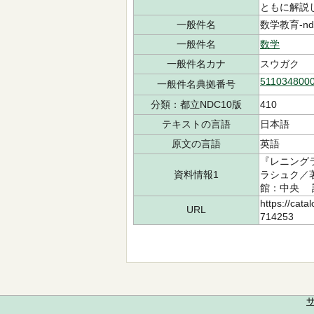
ともに解説
一般件名
数学教育-ndl
一般件名
数学
一般件名カナ
スウガク
511034800
一般件名典拠番号
分類：都立NDC10版
410
テキストの言語
日本語
原文の言語
英語
『レニング
資料情報1
ラシュク／著
館：中央 請求
https://cata
URL
714253