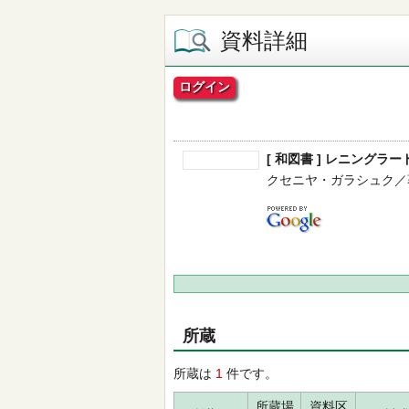
資料詳細
ログイン
[ 和図書 ] レニング
クセニヤ・ガラシュク／著 -- 
所蔵
所蔵は
1
件です。
所蔵場
資料区