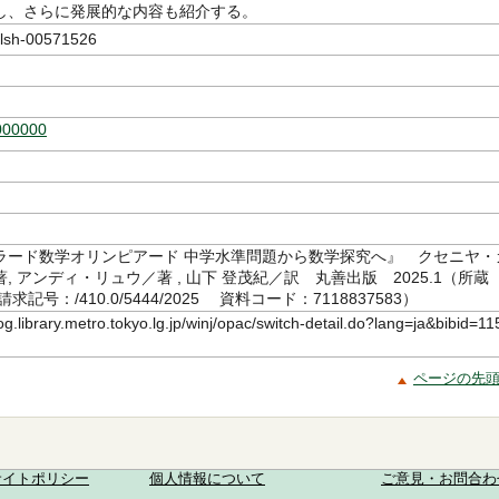
し、さらに発展的な内容も紹介する。
sh-00571526
000000
ラード数学オリンピアード 中学水準問題から数学探究へ』 クセニヤ・
, アンディ・リュウ／著 , 山下 登茂紀／訳 丸善出版 2025.1（所蔵
記号：/410.0/5444/2025 資料コード：7118837583）
log.library.metro.tokyo.lg.jp/winj/opac/switch-detail.do?lang=ja&bibid=11
ページの先
サイトポリシー
個人情報について
ご意見・お問合わ