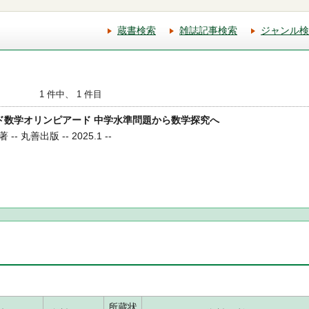
蔵書検索
雑誌記事検索
ジャンル検
1 件中、 1 件目
ラード数学オリンピアード 中学水準問題から数学探究へ
丸善出版 -- 2025.1 --
所蔵状