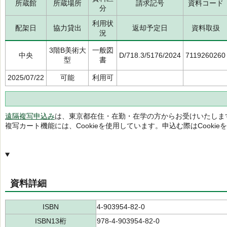
所蔵館
所蔵場所
請求記号
資料コード
分
利用状
配架日
協力貸出
返却予定日
資料取扱
況
3階B美術大
一般図
中央
D/718.3/5176/2024
7119260260
型
書
2025/07/22
可能
利用可
遠隔複写申込み
は、東京都在住・在勤・在学の方からお受けいたしま
複写カート機能には、Cookieを使用しています。申込む際はCooki
資料詳細
ISBN
4-903954-82-0
ISBN13桁
978-4-903954-82-0