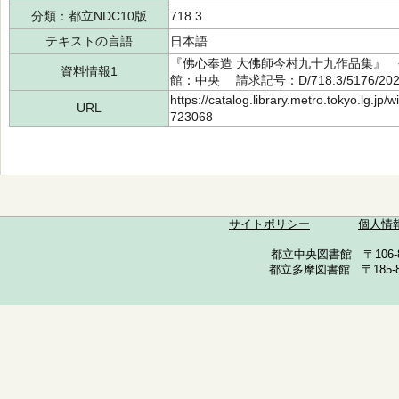
分類：都立NDC10版
718.3
テキストの言語
日本語
『佛心奉造 大佛師今村九十九作品集』 今
資料情報1
館：中央 請求記号：D/718.3/5176/20
https://catalog.library.metro.tokyo.lg.jp
URL
723068
サイトポリシー
個人情
都立中央図書館 〒106-857
都立多摩図書館 〒185-852