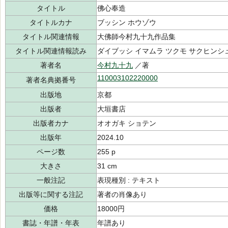
タイトル
佛心奉造
タイトルカナ
ブッシン ホウゾウ
タイトル関連情報
大佛師今村九十九作品集
タイトル関連情報読み
ダイブッシ イマムラ ツクモ サクヒンシ
著者名
今村九十九
／著
110003102220000
著者名典拠番号
出版地
京都
出版者
大垣書店
出版者カナ
オオガキ ショテン
出版年
2024.10
ページ数
255 p
大きさ
31 cm
一般注記
表現種別 : テキスト
出版等に関する注記
著者の肖像あり
価格
18000円
書誌・年譜・年表
年譜あり