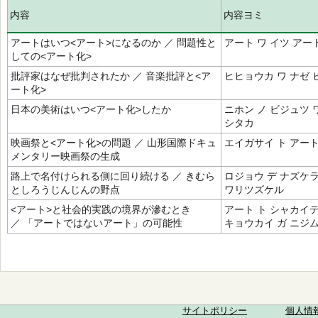
内容
内容ヨミ
アートはいつ<アート>になるのか ／ 問題性と
アート ワ イツ アート
しての<アート化>
批評家はなぜ批判されたか ／ 音楽批評と<ア
ヒヒョウカ ワ ナゼ 
ート化>
日本の美術はいつ<アート化>したか
ニホン ノ ビジュツ 
シタカ
映画祭と<アート化>の問題 ／ 山形国際ドキュ
エイガサイ ト アート
メンタリー映画祭の生成
路上で名付けられる側に回り続ける ／ きむら
ロジョウ デ ナズケラ
としろうじんじんの野点
ワリツズケル
<アート>と社会的実践の境界が滲むとき
アート ト シャカイテ
／ 「アートではないアート」の可能性
キョウカイ ガ ニジム
サイトポリシー
個人情