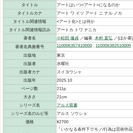
タイトル
アートはいつ<アート>になるのか
タイトルカナ
アート ワ イツ アート ニ ナル ノカ
タイトル関連情報
<アート化>とは何か
タイトル関連情報読み
アートカ トワ ナニカ
著者名
小松田 儀貞
／編著,
木村 直弘
／[ほか著]
110006357410000
,
110006382510000
著者名典拠番号
出版地
東京
出版者
水曜社
出版者カナ
スイヨウシャ
出版年
2025.10
ページ数
211p
大きさ
21cm
シリーズ名
アルス双書
シリーズ名のルビ等
アルス ソウショ
価格
¥2700
「いかなる条件下でモノ/行為は芸術作