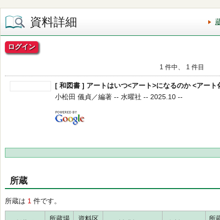
資料詳細
ログイン
1 件中、 1 件目
[ 和図書 ] アートはいつ<アート>になるのか <アート化
小松田 儀貞／編著 -- 水曜社 -- 2025.10 --
所蔵
所蔵は
1
件です。
所蔵場
資料区
所