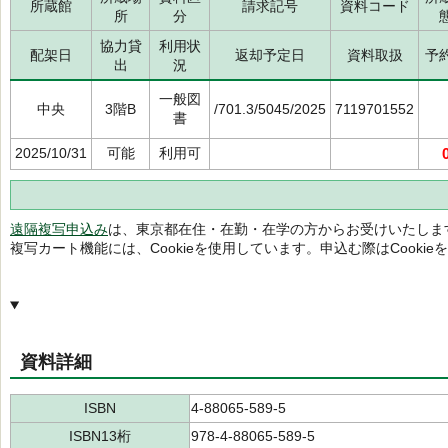
所蔵館
請求記号
資料コード
所
分
協力貸
利用状
配架日
返却予定日
資料取扱
予
出
況
一般図
中央
3階B
/701.3/5045/2025
7119701552
書
2025/10/31
可能
利用可
遠隔複写申込み
は、東京都在住・在勤・在学の方からお受けいたしま
複写カート機能には、Cookieを使用しています。申込む際はCooki
資料詳細
ISBN
4-88065-589-5
ISBN13桁
978-4-88065-589-5