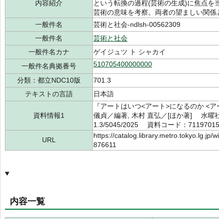
内容紹介
という転換の過程(芸術の生成)に焦点
芸術の意味を考察。両者の望ましい関係
一般件名
芸術と社会-ndlsh-00562309
一般件名
芸術と社会
一般件名カナ
ゲイジュツ ト シャカイ
510705400000000
一般件名典拠番号
分類：都立NDC10版
701.3
テキストの言語
日本語
『アートはいつ<アート>になるのか <
資料情報1
儀貞／編著, 木村 直弘／[ほか著] 水曜社
1.3/5045/2025 資料コード：7119701
https://catalog.library.metro.tokyo.lg.jp
URL
876611
内容一覧