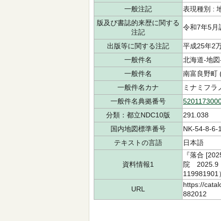
一般注記
表現種別 : 
版及び書誌的来歴に関する
令和7年5月
注記
出版等に関する注記
平成25年2
一般件名
北海道-地図-n
一般件名
南富良野町 
一般件名カナ
ミナミフラノ
一般件名典拠番号
520117300
分類：都立NDC10版
291.038
国内地図標準番号
NK-54-8-6-
テキストの言語
日本語
『落合 [2
資料情報1
院 2025.
11998190
https://cata
URL
882012