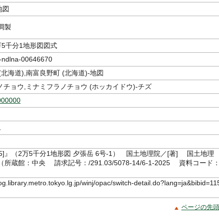
地図
調製
万5千分1地形図図式
dlna-00646670
(北海道),南富良野町 (北海道)-地図
チョウ,ミナミフラノチョウ (ホッカイドウ)-チズ
000000
1
025]』（2万5千分1地形図 夕張岳 6号-1） 国土地理院／[著] 国土地理
9（所蔵館：中央 請求記号：/291.03/5078-14/6-1-2025 資料コード：
1）
log.library.metro.tokyo.lg.jp/winj/opac/switch-detail.do?lang=ja&bibid=11
ページの先