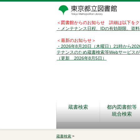
＜図書館からのお知らせ 詳細は以下をク
・メンテナンス日程、IDの有効期限、資
＜最新のお知らせ＞
・2026年8月20日（木曜日）21時から2
テナンスのため蔵書検索等Webサービス
（更新 2026年8月5日）
蔵書検索
都内図書館等
統合検索
蔵書検索
>