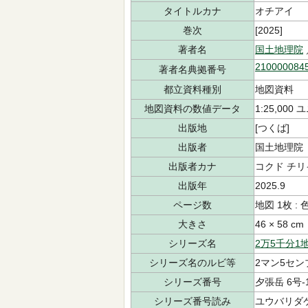
タイトルカナ
オチアイ
巻次
[2025]
著者名
国土地理院
210000084
著者名典拠番号
都立資料種別
地図資料
地図資料の数値データ
1:25,0
出版地
[つくば]
出版者
国土地理院
出版者カナ
コクド チリ
出版年
2025.9
ページ数
地図 1枚 : 
大きさ
46 × 58 cm
シリーズ名
2万5千分1
シリーズ名のルビ等
2マン5セン
シリーズ番号
夕張岳 6号-
シリーズ番号読み
ユウバリダケ 