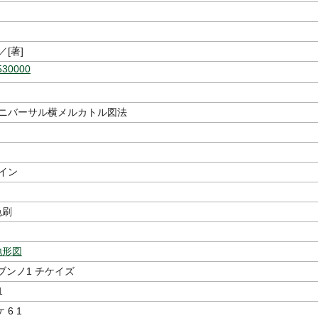
／[著]
530000
00 ユニバーサル横メルカトル図法
イン
色刷
地形図
ブンノ1 チケイズ
1
6 1