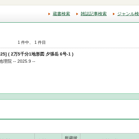
蔵書検索
雑誌記事検索
ジャンル検
1 件中、 1 件目
025] ( 2万5千分1地形図 夕張岳 6号-1 )
院 -- 2025.9 --
所蔵状