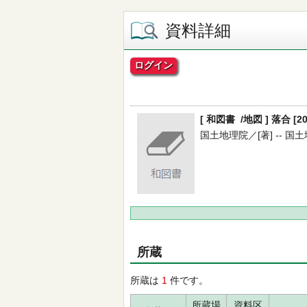
資料詳細
ログイン
[ 和図書 /地図 ] 落合 [2
国土地理院／[著] -- 国土地理
所蔵
所蔵は
1
件です。
所蔵場
資料区