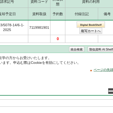
請求記号
資料コード
資料の利用
態
返却予定日
資料取扱
予約数
付録注記
備考
03/5078-14/6-1-
Digital BookShelf
7119981901
2025
0
在学の方からお受けいたします。
ています。申込む際はCookieを有効にしてください。
ページの先