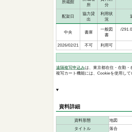
所蔵館
所
分
協力貸
利用状
配架日
出
況
一般図
/291.
中央
書庫
書
2026/02/21
不可
利用可
遠隔複写申込み
は、東京都在住・在勤・
複写カート機能には、Cookieを使用し
資料詳細
資料形態
地図
タイトル
落合