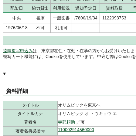
配架日
協力貸出
利用状況
返却予定日
資料取扱
中央
書庫
一般図書
/7806/19/34
1122093753
1976/06/18
不可
利用可
遠隔複写申込み
は、東京都在住・在勤・在学の方からお受けいたしま
複写カート機能には、Cookieを使用しています。申込む際はCooki
資料詳細
タイトル
オリムピックを東京へ
タイトルカナ
オリムピック オ トウキョウ エ
著者名
寺部頼助
／著
110002914560000
著者名典拠番号