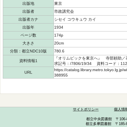
出版地
東京
出版者
市政講究会
出版者カナ
シセイ コウキュウ カイ
出版年
1934
ページ数
174p
大きさ
20cm
分類：都立NDC10版
780.6
『オリムピックを東京へ』 寺部頼助／
資料情報1
求記号：/7806/19/34 資料コード：112
https://catalog.library.metro.tokyo.lg.jp
URL
388955
サイトポリシー
個人情
都立中央図書館 〒106-857
都立多摩図書館 〒185-852