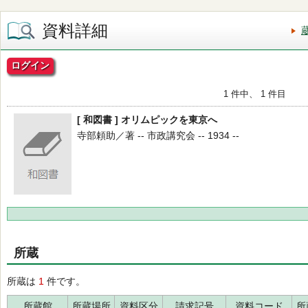
資料詳細
ログイン
1 件中、 1 件目
[ 和図書 ] オリムピックを東京へ
寺部頼助／著 -- 市政講究会 -- 1934 --
所蔵
所蔵は
1
件です。
所蔵館
所蔵場所
資料区分
請求記号
資料コード
所