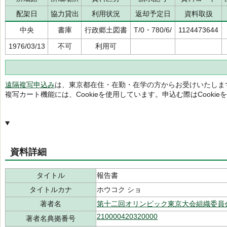
配架日
協力貸出
利用状況
返却予定日
資料取扱
中央
書庫
行政郷土図書
T/0・780/6/
1124473644
1976/03/13
不可
利用可
遠隔複写申込み
は、東京都在住・在勤・在学の方からお受けいたしま
複写カート機能には、Cookieを使用しています。申込む際はCooki
資料詳細
タイトル
報告書
タイトルカナ
ホウコク ショ
著者名
第十二回オリンピック東京大会組織委員
210000420320000
著者名典拠番号