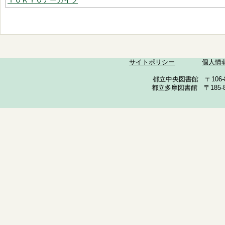
ＴＯＫＹＯアーカイブ
サイトポリシー
個人情
都立中央図書館 〒106-857
都立多摩図書館 〒185-852