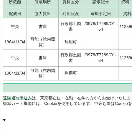
所蔵館
所蔵場所
資料区分
請求記号
資料
配架日
協力貸出
利用状況
返却予定日
資料
行政郷土図
/0978/T7289/O1-
中央
書庫
11259
書
64
可能（館内閲
1964/11/04
利用可
覧）
行政郷土図
/0978/T7289/O1-
中央
書庫
11259
書
64
可能（館内閲
1964/11/04
利用可
覧）
遠隔複写申込み
は、東京都在住・在勤・在学の方からお受けいたしま
複写カート機能には、Cookieを使用しています。申込む際はCooki