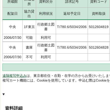
所蔵館
資料区分
請求記号
資料コード
所
協力貸
配架日
利用状況
返却予定日
資料取扱
出
行政郷土図
中央
1F東京
T/780.6/5034/2006
5012604819
書
2006/07/30
可能
利用可
行政郷土図
中央
書庫
T/780.6/5034/2006
5012604828
書
2006/07/30
不可
利用可
遠隔複写申込み
は、東京都在住・在勤・在学の方からお受けいたしま
複写カート機能には、Cookieを使用しています。申込む際はCooki
資料詳細