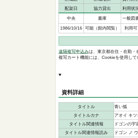
配架日
協力貸出
利用状
中央
書庫
一般図
1986/10/16
可能（館内閲覧）
利用可
遠隔複写申込み
は、東京都在住・在勤・
複写カート機能には、Cookieを使用し
資料詳細
タイトル
青い狐
タイトルカナ
アオイ キツ
タイトル関連情報
ドゴンの宇
タイトル関連情報読み
ドゴン ノ 