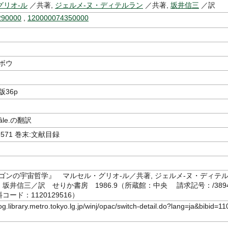
グリオ-ル
／共著,
ジェルメ-ヌ・ディテルラン
／共著,
坂井信三
／訳
290000
,
120000074350000
ボウ
図版36p
 pâle.の翻訳
〜571 巻末:文献目録
ゴンの宇宙哲学』 マルセル・グリオ-ル／共著, ジェルメ-ヌ・ディテ
, 坂井信三／訳 せりか書房 1986.9（所蔵館：中央 請求記号：/3894
料コード：1120129516）
log.library.metro.tokyo.lg.jp/winj/opac/switch-detail.do?lang=ja&bibid=11