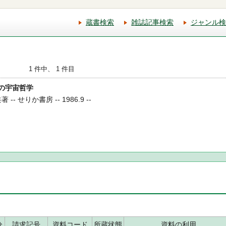
蔵書検索
雑誌記事検索
ジャンル検
1 件中、 1 件目
ンの宇宙哲学
 せりか書房 -- 1986.9 --
分
請求記号
資料コード
所蔵状態
資料の利用