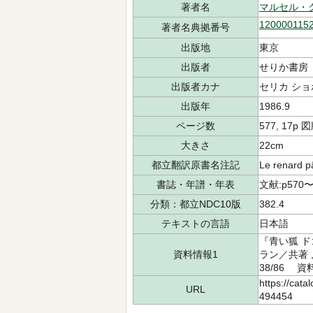
著者名
マルセル・
120000115
著者名典拠番号
出版地
東京
出版者
せりか書房
出版者カナ
セリカ ショ
出版年
1986.9
ページ数
577, 17p 
大きさ
22cm
都立翻訳原書名注記
Le renard
書誌・年譜・年表
文献:p570
分類：都立NDC10版
382.4
テキストの言語
日本語
『青い狐 ド
資料情報1
ラン／共著 
38/86 資
https://cata
URL
494454