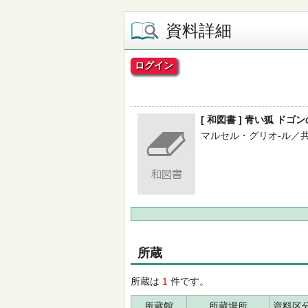
資料詳細
ログイン
[ 和図書 ] 青い狐 ドゴ
マルセル・グリオ-ル／共著 --
所蔵
所蔵は
1
件です。
所蔵館
所蔵場所
資料区