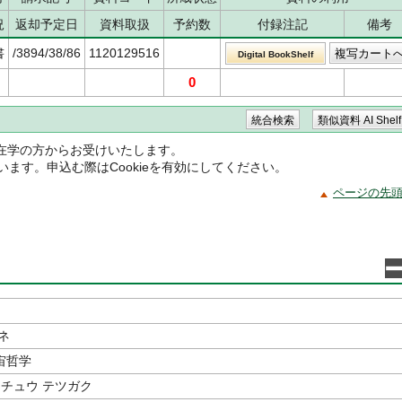
況
返却予定日
資料取扱
予約数
付録注記
備考
書
/3894/38/86
1120129516
Digital BookShelf
0
在学の方からお受けいたします。
ています。申込む際はCookieを有効にしてください。
ページの先
ネ
宙哲学
ウチュウ テツガク