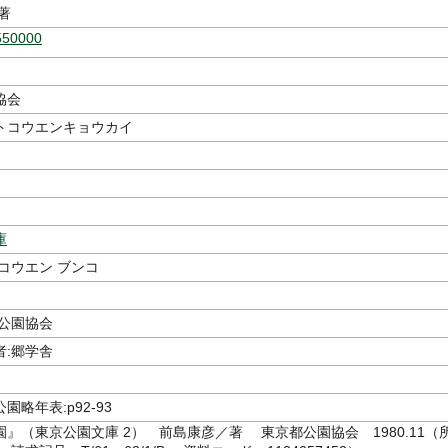
著
550000
協会
トコウエンキョウカイ
庫
コウエン ブンコ
都公園協会
者:郷学舎
園略年表:p92-93
』（東京公園文庫 2） 前島康彦／著 東京都公園協会 1980.11（