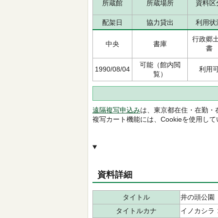
所蔵館
所蔵場所
資料区
配架日
協力貸出
利用状
行政郷
中央
書庫
書
可能（館内閲
1990/08/04
利用
覧）
遠隔複写申込み
は、東京都在住・在勤・
複写カート機能には、Cookieを使用し
資料詳細
タイトル
井の頭公園
タイトルカナ
イノカシラ