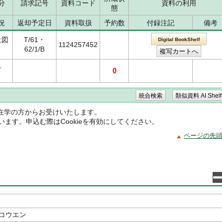
分
請求記号
資料コード
資料の利用
態
況
返却予定日
資料取扱
予約数
付録注記
備考
土図
T/61・
Digital BookShelf
1124257452
62/1/B
可
0
在学の方からお受けいたします。
ています。申込む際はCookieを有効にしてください。
ページの先
 コウエン