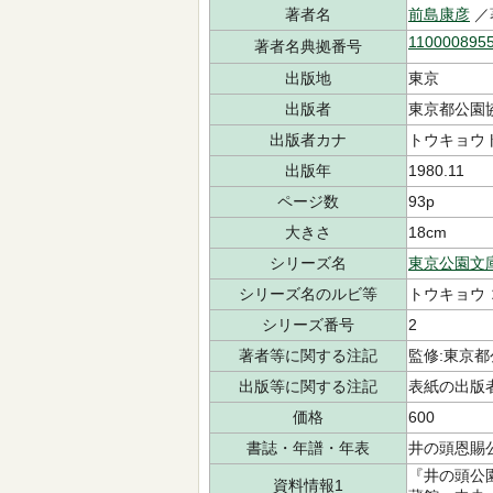
著者名
前島康彦
／
110000895
著者名典拠番号
出版地
東京
出版者
東京都公園
出版者カナ
トウキョウ
出版年
1980.11
ページ数
93p
大きさ
18cm
シリーズ名
東京公園文
シリーズ名のルビ等
トウキョウ 
シリーズ番号
2
著者等に関する注記
監修:東京
出版等に関する注記
表紙の出版
価格
600
書誌・年譜・年表
井の頭恩賜公
『井の頭公園
資料情報1