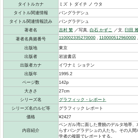
タイトルカナ
ミズ ト ダイチ ノ ウタ
タイトル関連情報
バングラデシュ
タイトル関連情報読み
バングラデシュ
著者名
吉村 繁
／写真,
白石 かずこ
／文,
臼田 
110002335270000
,
110000512960000
著者名典拠番号
出版地
東京
出版者
岩波書店
出版者カナ
イワナミ ショテン
出版年
1995.2
ページ数
142p
大きさ
27cm
シリーズ名
グラフィック・レポート
シリーズ名のルビ等
グラフィック レポート
価格
¥2427
ベンガル湾に面した豊饒のデルタ地帯、
内容紹介
らすバングラデシュの人たち。その人間
学者の複眼でレポートする。