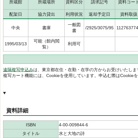
所蔵館
所蔵場所
資料区分
請求記号
資料コー
配架日
協力貸出
利用状況
返却予定日
資料取扱
一般図
中央
書庫
/2925/3075/95
11276377
書
可能（館内閲
1995/03/13
利用可
覧）
遠隔複写申込み
は、東京都在住・在勤・在学の方からお受けいたしま
複写カート機能には、Cookieを使用しています。申込む際はCooki
資料詳細
ISBN
4-00-009844-6
タイトル
水と大地の詩