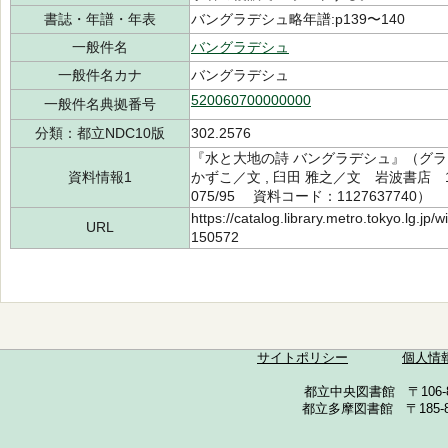
書誌・年譜・年表
バングラデシュ略年譜:p139〜140
一般件名
バングラデシュ
一般件名カナ
バングラデシュ
520060700000000
一般件名典拠番号
分類：都立NDC10版
302.2576
『水と大地の詩 バングラデシュ』（グラ
資料情報1
かずこ／文 , 臼田 雅之／文 岩波書店 1
075/95 資料コード：1127637740）
https://catalog.library.metro.tokyo.lg.jp
URL
150572
サイトポリシー
個人情
都立中央図書館 〒106-857
都立多摩図書館 〒185-852