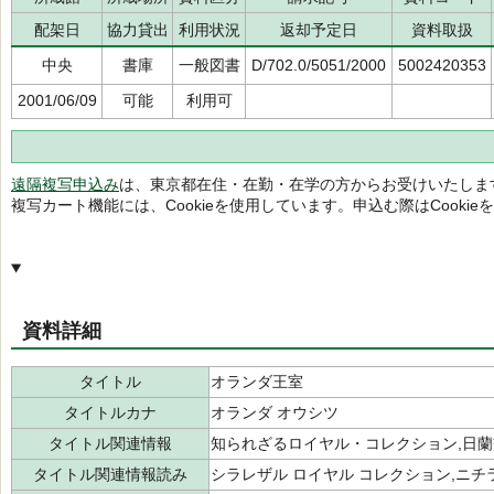
配架日
協力貸出
利用状況
返却予定日
資料取扱
中央
書庫
一般図書
D/702.0/5051/2000
5002420353
2001/06/09
可能
利用可
遠隔複写申込み
は、東京都在住・在勤・在学の方からお受けいたしま
複写カート機能には、Cookieを使用しています。申込む際はCooki
資料詳細
タイトル
オランダ王室
タイトルカナ
オランダ オウシツ
タイトル関連情報
知られざるロイヤル・コレクション,日蘭
タイトル関連情報読み
シラレザル ロイヤル コレクション,ニチラ