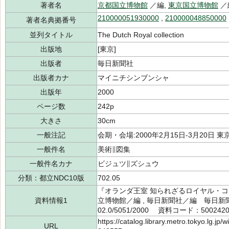
著者名
京都国立博物館
／編,
東京国立博物館
／
210000051930000
,
210000048850000
著者名典拠番号
並列タイトル
The Dutch Royal collection
出版地
[東京]
出版者
毎日新聞社
出版者カナ
マイニチシンブンシャ
出版年
2000
ページ数
242p
大きさ
30cm
一般注記
会期・会場:2000年2月15日-3月20日
一般件名
美術∥図集
一般件名カナ
ビジュツ∥ズシュウ
分類：都立NDC10版
702.05
『オランダ王室 知られざるロイヤル・コ
資料情報1
立博物館／編 , 毎日新聞社／編 毎日新
02.0/5051/2000 資料コード：500242
https://catalog.library.metro.tokyo.lg.jp
URL