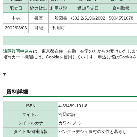
配架日
協力貸出
利用状況
返却予定日
資料取扱
中央
書庫
一般図書
/302.2/5196/2002
5004551078
2002/08/06
可能
利用可
遠隔複写申込み
は、東京都在住・在勤・在学の方からお受けいたしま
複写カート機能には、Cookieを使用しています。申込む際はCooki
資料詳細
ISBN
4-89489-101-8
タイトル
河辺の詩
タイトルカナ
カワベ ノ シ
タイトル関連情報
バングラデシュ農村の女性と暮らし