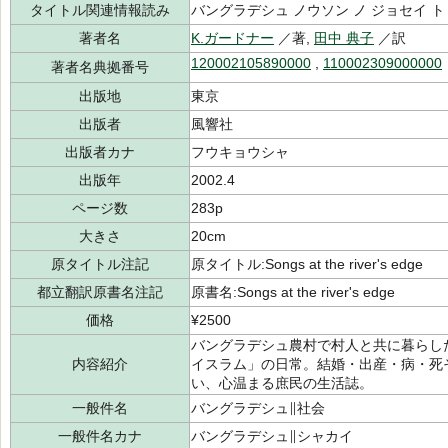
タイトル関連情報読み
バングラデシュ ノウソン ノ ジョセイ ト
著者名
K.ガードナー
／著,
田中 典子
／訳
120002105890000
,
110002309000000
著者名典拠番号
出版地
東京
出版者
風響社
出版者カナ
フウキョウシャ
出版年
2002.4
ページ数
283p
大きさ
20cm
原タイトル注記
原タイトル:Songs at the river's edge
都立翻訳原書名注記
原書名:Songs at the river's edge
価格
¥2500
バングラデシュ農村で村人と共に暮らし
内容紹介
イスラム」の日常。結婚・出産・病・死
い、心温まる庶民の生活誌。
一般件名
バングラデシュ∥社会
一般件名カナ
バングラデシュ∥シャカイ