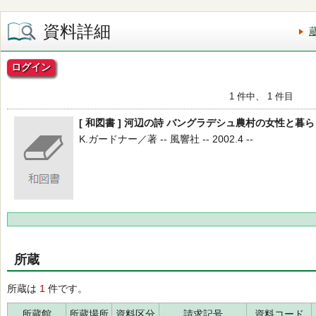
資料詳細
ログイン
1 件中、 1 件目
[ 和図書 ] 河辺の詩 バングラデシュ農村の女性と暮ら
K.ガードナー／著 -- 風響社 -- 2002.4 --
所蔵
所蔵は
1
件です。
所蔵館
所蔵場所
資料区分
請求記号
資料コード