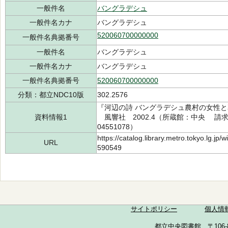
一般件名
バングラデシュ
一般件名カナ
バングラデシュ
520060700000000
一般件名典拠番号
一般件名
バングラデシュ
一般件名カナ
バングラデシュ
一般件名典拠番号
520060700000000
分類：都立NDC10版
302.2576
『河辺の詩 バングラデシュ農村の女性と暮
資料情報1
風響社 2002.4（所蔵館：中央 請求記号：
04551078）
https://catalog.library.metro.tokyo.lg.jp
URL
590549
サイトポリシー
個人情
都立中央図書館 〒106-857