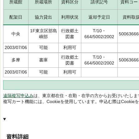
所蔵館
所蔵場所
資料区分
請求記号
資料コー
配架日
協力貸出
利用状況
返却予定日
資料取
1F東京区部島
行政郷土
T/10・
中央
50063666
嶼部
図書
664/5002/2002
2003/07/06
可能
利用可
行政郷土
T/10・
多摩
書庫
50063666
図書
664/5002/2002
2003/07/06
可能
利用可
遠隔複写申込み
は、東京都在住・在勤・在学の方からお受けいたしま
複写カート機能には、Cookieを使用しています。申込む際はCooki
資料詳細