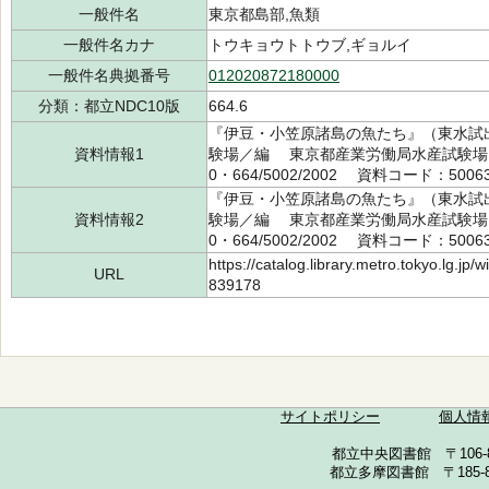
一般件名
東京都島部,魚類
一般件名カナ
トウキョウトトウブ,ギョルイ
一般件名典拠番号
012020872180000
分類：都立NDC10版
664.6
『伊豆・小笠原諸島の魚たち』（東水試出版
資料情報1
験場／編 東京都産業労働局水産試験場 2
0・664/5002/2002 資料コード：50063
『伊豆・小笠原諸島の魚たち』（東水試出版
資料情報2
験場／編 東京都産業労働局水産試験場 2
0・664/5002/2002 資料コード：50063
https://catalog.library.metro.tokyo.lg.jp
URL
839178
サイトポリシー
個人情
都立中央図書館 〒106-857
都立多摩図書館 〒185-852