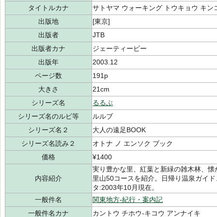
タイトルカナ
サトヤマ ウォーキング トウキョウ キン
出版地
[東京]
出版者
JTB
出版者カナ
ジェーティービー
出版年
2003.12
ページ数
191p
大きさ
21cm
シリーズ名
るるぶ
シリーズ名のルビ等
ルルブ
シリーズ名２
大人の遠足BOOK
シリーズ名読み２
オトナ ノ エンソク ブック
価格
¥1400
実り豊かな里、紅葉と新緑の雑木林、懐
内容紹介
里山50コースを紹介。日帰り温泉ガイ
タ:2003年10月現在。
一般件名
関東地方-紀行・案内記
一般件名カナ
カントウ チホウ-キコウ アンナイキ