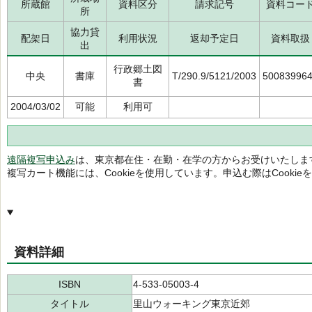
所蔵館
資料区分
請求記号
資料コー
所
協力貸
配架日
利用状況
返却予定日
資料取扱
出
行政郷土図
中央
書庫
T/290.9/5121/2003
50083996
書
2004/03/02
可能
利用可
遠隔複写申込み
は、東京都在住・在勤・在学の方からお受けいたしま
複写カート機能には、Cookieを使用しています。申込む際はCooki
資料詳細
ISBN
4-533-05003-4
タイトル
里山ウォーキング東京近郊