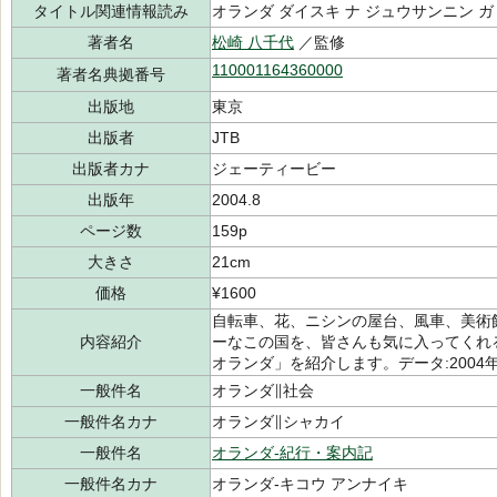
タイトル関連情報読み
オランダ ダイスキ ナ ジュウサンニン ガ
著者名
松崎 八千代
／監修
110001164360000
著者名典拠番号
出版地
東京
出版者
JTB
出版者カナ
ジェーティービー
出版年
2004.8
ページ数
159p
大きさ
21cm
価格
¥1600
自転車、花、ニシンの屋台、風車、美術
内容紹介
ーなこの国を、皆さんも気に入ってくれ
オランダ」を紹介します。データ:2004
一般件名
オランダ∥社会
一般件名カナ
オランダ∥シャカイ
一般件名
オランダ-紀行・案内記
一般件名カナ
オランダ-キコウ アンナイキ