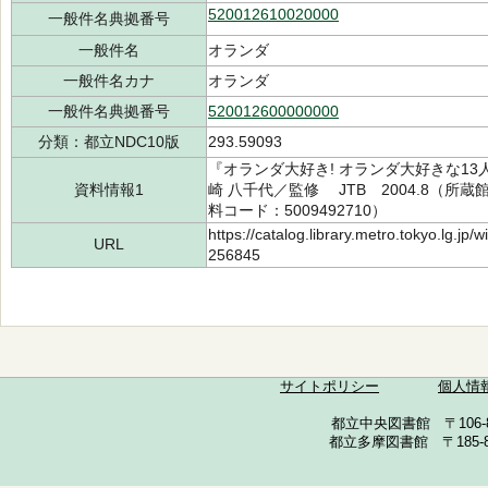
520012610020000
一般件名典拠番号
一般件名
オランダ
一般件名カナ
オランダ
一般件名典拠番号
520012600000000
分類：都立NDC10版
293.59093
『オランダ大好き! オランダ大好きな1
資料情報1
崎 八千代／監修 JTB 2004.8（所蔵館：
料コード：5009492710）
https://catalog.library.metro.tokyo.lg.jp
URL
256845
サイトポリシー
個人情
都立中央図書館 〒106-857
都立多摩図書館 〒185-852