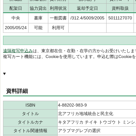
配架日
協力貸出
利用状況
返却予定日
資料取扱
中央
書庫
一般図書
/312.4/5009/2005
5011127070
2005/05/24
可能
利用可
遠隔複写申込み
は、東京都在住・在勤・在学の方からお受けいたしま
複写カート機能には、Cookieを使用しています。申込む際はCooki
資料詳細
ISBN
4-88202-983-9
タイトル
北アフリカ地域統合と民主化
タイトルカナ
キタアフリカ チイキ トウゴウ ト ミン
タイトル関連情報
アラブマグレブの選択