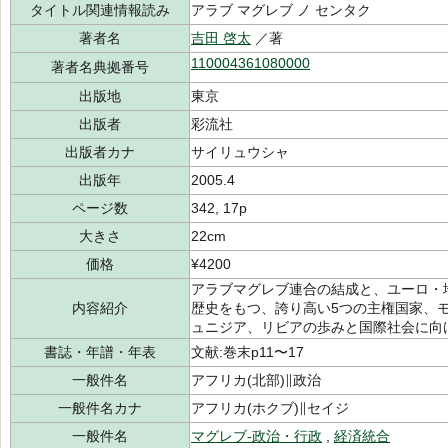
タイトル関連情報読み
アラブ マグレブ ノ センタク
著者名
吉田 啓太
／著
110004361080000
著者名典拠番号
出版地
東京
出版者
彩流社
出版者カナ
サイリュウシャ
出版年
2005.4
ページ数
342, 17p
大きさ
22cm
価格
¥4200
アラブマグレブ連合の結成と、ユーロ・
内容紹介
歴史をもつ、誇り高い5つの主権国家、
ュニジア、リビアの歩みと国際社会に向
書誌・年譜・年表
文献:巻末p11〜17
一般件名
アフリカ(北部)∥政治
一般件名カナ
アフリカ(ホクブ)∥セイジ
一般件名
マグレブ-政治・行政
,
経済統合