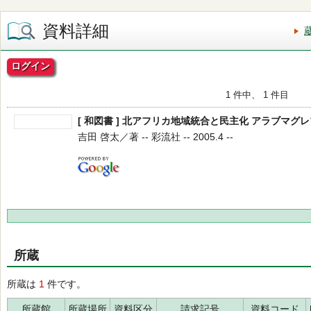
資料詳細
ログイン
1 件中、 1 件目
[ 和図書 ] 北アフリカ地域統合と民主化 アラブマグ
吉田 啓太／著 -- 彩流社 -- 2005.4 --
所蔵
所蔵は
1
件です。
所蔵館
所蔵場所
資料区分
請求記号
資料コード