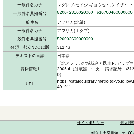
一般件名カナ
マグレブ-セイジ ギョウセイ,ケイザイ 
520042310020000
,
510700400000000
一般件名典拠番号
一般件名
アフリカ(北部)
一般件名カナ
アフリカ(ホクブ)
一般件名典拠番号
520002600000000
分類：都立NDC10版
312.43
テキストの言語
日本語
『北アフリカ地域統合と民主化 アラブ
資料情報1
2005.4（所蔵館：中央 請求記号：/312.4
0）
https://catalog.library.metro.tokyo.lg.jp
URL
491911
サイトポリシー
個人情
都立中央図書館 〒106-857