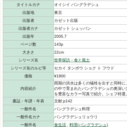
タイトルカナ
オイシイ バングラデシュ
出版地
東京
出版者
カゼット出版
出版者カナ
カゼット シュッパン
出版年
2005.7
ページ数
143p
大きさ
22cm
シリーズ名
世界探訪・食と風土
シリーズ名のルビ等
セカイ タンボウ ショク ト フウド
価格
¥1800
雨期の洪水は多くの犠牲を出すと同時に
内容紹介
の中で育まれたバングラデシュの奥深い
を豊富なカラー写真で紹介。シェフ特選
書誌・年譜・年表
文献:p142
一般件名
バングラデシュ料理
一般件名カナ
バングラデシュリョウリ
一般件名
食生活
,
料理(バングラデシュ)