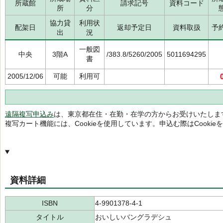
所蔵館
請求記号
資料コード
所
分
協力貸
利用状
配架日
返却予定日
資料取扱
予
出
況
一般図
中央
3階A
/383.8/5260/2005
5011694295
書
2005/12/06
可能
利用可
遠隔複写申込み
は、東京都在住・在勤・在学の方からお受けいたしま
複写カート機能には、Cookieを使用しています。申込む際はCooki
資料詳細
ISBN
4-9901378-4-1
タイトル
おいしいバングラデシュ