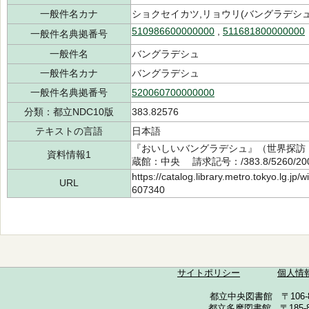
一般件名カナ
ショクセイカツ,リョウリ(バングラデシュ
510986600000000
,
511681800000000
一般件名典拠番号
一般件名
バングラデシュ
一般件名カナ
バングラデシュ
一般件名典拠番号
520060700000000
分類：都立NDC10版
383.82576
テキストの言語
日本語
『おいしいバングラデシュ』（世界探訪・
資料情報1
蔵館：中央 請求記号：/383.8/5260/2
https://catalog.library.metro.tokyo.lg.jp
URL
607340
サイトポリシー
個人情
都立中央図書館 〒106-857
都立多摩図書館 〒185-852