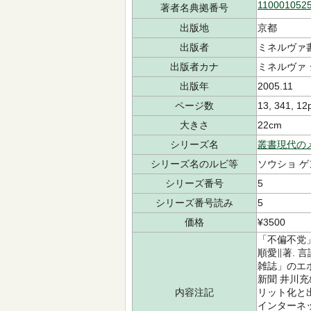
110001052
著者名典拠番号
出版地
京都
出版者
ミネルヴァ
出版者カナ
ミネルヴァ
出版年
2005.11
ページ数
13, 341, 12
大きさ
22cm
シリーズ名
叢書現代の
シリーズ名のルビ等
ソウショ ゲ
シリーズ番号
5
シリーズ番号読み
5
価格
¥3500
「不偏不党
順愛∥著. 
雑誌」のエポ
新聞 井川充
内容注記
リット化と出
インターネッ