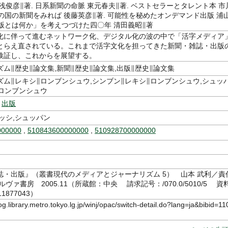
浅俊彦∥著. 日系新聞の命脈 東元春夫∥著. ベストセラーとタレント本 市
その国の新聞をみれば 後藤英彦∥著. 可能性を秘めたオンデマンド出版 浦
出版とは何か」を考えつづけた四〇年 清田義昭∥著
化に伴って進むネットワーク化、デジタル化の波の中で「活字メディア
とらえ直されている。これまで活字文化を担ってきた新聞・雑誌・出版
検証し、これからを展望する。
ム∥歴史∥論文集,新聞∥歴史∥論文集,出版∥歴史∥論文集
ズム∥レキシ∥ロンブンシュウ,シンブン∥レキシ∥ロンブンシュウ,シュッ
∥ロンブンシュウ
,
出版
ッシ,シュッパン
000000
,
510843600000000
,
510928700000000
誌・出版』（叢書現代のメディアとジャーナリズム 5） 山本 武利／責
ヴァ書房 2005.11（所蔵館：中央 請求記号：/070.0/5010/5 資
1877043）
log.library.metro.tokyo.lg.jp/winj/opac/switch-detail.do?lang=ja&bibid=11