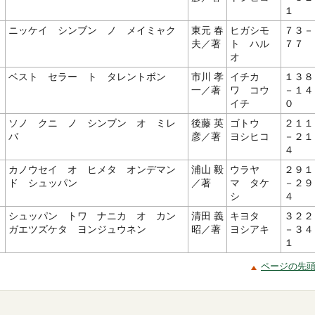
１
ニッケイ シンブン ノ メイミャク
東元 春
ヒガシモ
７３－
夫／著
ト ハル
７７
オ
ベスト セラー ト タレントボン
市川 孝
イチカ
１３８
一／著
ワ コウ
－１４
イチ
０
ソノ クニ ノ シンブン オ ミレ
後藤 英
ゴトウ
２１１
バ
彦／著
ヨシヒコ
－２１
４
カノウセイ オ ヒメタ オンデマン
浦山 毅
ウラヤ
２９１
ド シュッパン
／著
マ タケ
－２９
シ
４
シュッパン トワ ナニカ オ カン
清田 義
キヨタ
３２２
ガエツズケタ ヨンジュウネン
昭／著
ヨシアキ
－３４
１
ページの先