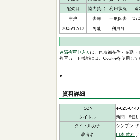
配架日
協力貸出
利用状況
返
中央
書庫
一般図書
/070
2005/12/12
可能
利用可
遠隔複写申込み
は、東京都在住・在勤・
複写カート機能には、Cookieを使用し
資料詳細
ISBN
4-623-0440
タイトル
新聞・雑誌
タイトルカナ
シンブン ザ
著者名
山本 武利
／