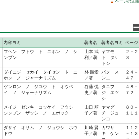
ページの先
内容ヨミ
著者名
著者名ヨミ
ページ
フヘン フトウ ト ニホン ノ シ
山本 武
ヤマモ
２－２
ンブン
利／著
ト タケ
３
トシ
ダイニジ セカイ タイセン ト ニ
朴 順愛
パク ス
２４－
ホン ノ ジャーナリズム
／著
ンエ
４７
ゲンロン ノ ジユウ ト オウベ
谷藤 悦
タニフ
４８－
イ ノ ジャーナリズム
史／著
ジ エツ
７２
シ
メイジ ゼンキ コッケイ フウシ
山口 順
ヤマグ
８０－
シンブン ザッシ ノ エポック
子／著
チ ジュ
１１１
ンコ
ダザイ オサム ノ ジョウシ ホウ
川崎 賢
カワサ
１１２
ドウ
子／著
キ ケン
－１３