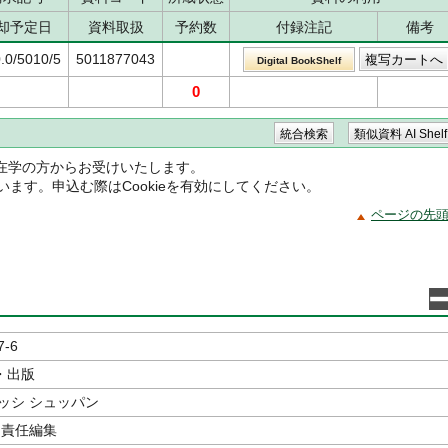
却予定日
資料取扱
予約数
付録注記
備考
.0/5010/5
5011877043
Digital BookShelf
0
在学の方からお受けいたします。
ています。申込む際はCookieを有効にしてください。
ページの先
7-6
・出版
ッシ シュッパン
責任編集