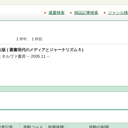
蔵書検索
雑誌記事検索
ジャンル検
1 件中、 1 件目
・出版 ( 叢書現代のメディアとジャーナリズム 5 )
ルヴァ書房 -- 2005.11 --
請求記号
資料コード
所蔵状態
資料の利用