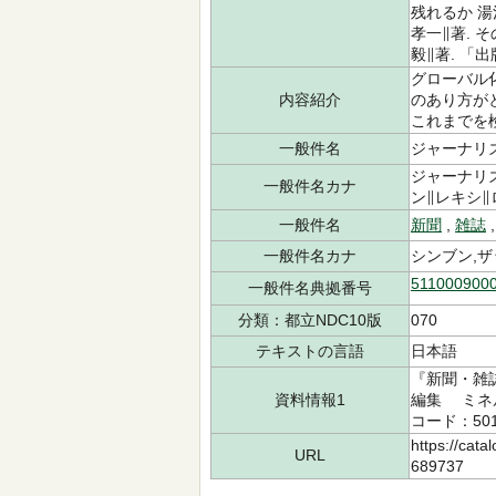
残れるか 湯
孝一∥著. 
毅∥著. 「
グローバル
内容紹介
のあり方が
これまでを
一般件名
ジャーナリズ
ジャーナリ
一般件名カナ
ン∥レキシ
一般件名
新聞
,
雑誌
一般件名カナ
シンブン,ザ
511000900
一般件名典拠番号
分類：都立NDC10版
070
テキストの言語
日本語
『新聞・雑
資料情報1
編集 ミネル
コード：501
https://cata
URL
689737