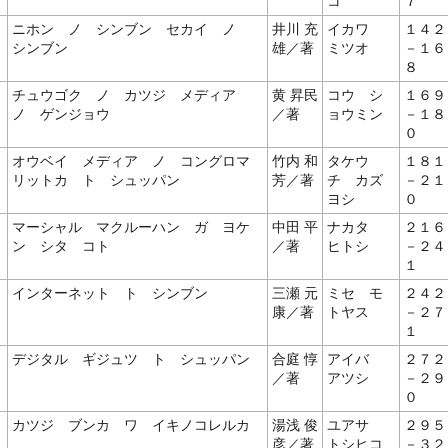
コ
７
ニホン ノ シンブン セカイ ノ
井川 充
イカワ
１４２
シンブン
雄／著
ミツオ
－１６
８
チュウゴク ノ カツジ メディア
黄 昇民
コウ シ
１６９
ノ ゲンジョウ
／著
ョウミン
－１８
０
オウベイ メディア ノ コングロマ
竹内 和
タケウ
１８１
リットカ ト シュッパン
芳／著
チ カズ
－２１
ヨシ
０
マーシャル マクルーハン ガ ヨケ
中田 平
ナカタ
２１６
ン シタ コト
／著
ヒトシ
－２４
１
インターネット ト シンブン
三瀬 元
ミセ モ
２４２
康／著
トヤス
－２７
１
デジタル ギジュツ ト シュッパン
合庭 惇
アイバ
２７２
／著
アツシ
－２９
０
カツジ ブンカ ワ イキノコレルカ
湯浅 俊
ユアサ
２９５
彦／著
トシヒコ
－３２