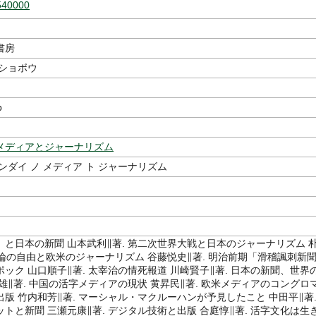
540000
書房
 ショボウ
p
メディアとジャーナリズム
ンダイ ノ メディア ト ジャーナリズム
」と日本の新聞 山本武利∥著. 第二次世界大戦と日本のジャーナリズム 
言論の自由と欧米のジャーナリズム 谷藤悦史∥著. 明治前期「滑稽諷刺新
ック 山口順子∥著. 太宰治の情死報道 川崎賢子∥著. 日本の新聞、世界
雄∥著. 中国の活字メディアの現状 黄昇民∥著. 欧米メディアのコングロ
版 竹内和芳∥著. マーシャル・マクルーハンが予見したこと 中田平∥著
トと新聞 三瀬元康∥著. デジタル技術と出版 合庭惇∥著. 活字文化は生