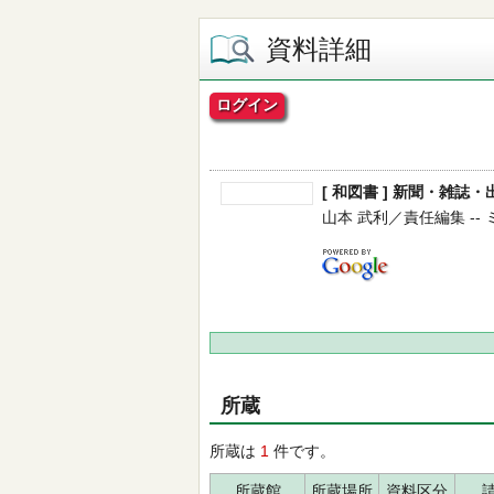
資料詳細
ログイン
[ 和図書 ] 新聞・雑誌
山本 武利／責任編集 -- ミネ
所蔵
所蔵は
1
件です。
所蔵館
所蔵場所
資料区分