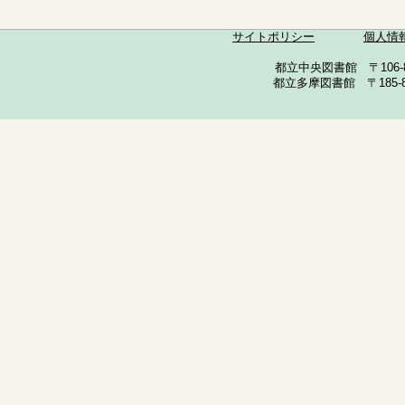
サイトポリシー
個人情
都立中央図書館 〒106-857
都立多摩図書館 〒185-852