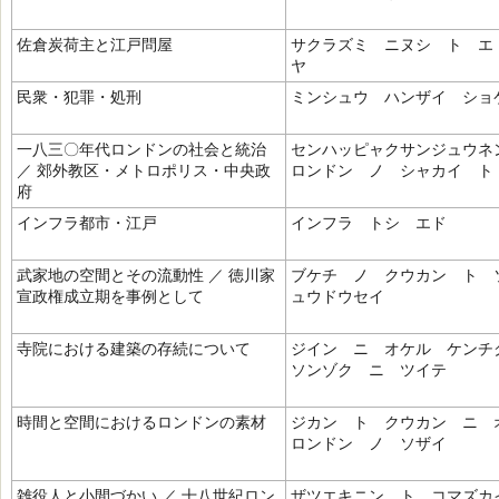
佐倉炭荷主と江戸問屋
サクラズミ ニヌシ ト エ
ヤ
民衆・犯罪・処刑
ミンシュウ ハンザイ ショ
一八三〇年代ロンドンの社会と統治
センハッピャクサンジュウ
／ 郊外教区・メトロポリス・中央政
ロンドン ノ シャカイ ト
府
インフラ都市・江戸
インフラ トシ エド
武家地の空間とその流動性 ／ 徳川家
ブケチ ノ クウカン ト 
宣政権成立期を事例として
ュウドウセイ
寺院における建築の存続について
ジイン ニ オケル ケン
ソンゾク ニ ツイテ
時間と空間におけるロンドンの素材
ジカン ト クウカン ニ
ロンドン ノ ソザイ
雑役人と小間づかい ／ 十八世紀ロン
ザツエキニン ト コマズカ