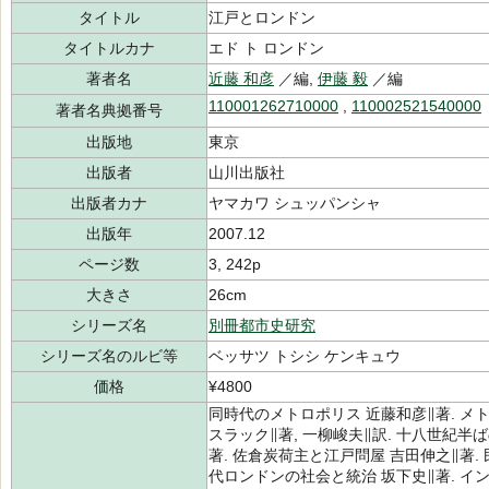
タイトル
江戸とロンドン
タイトルカナ
エド ト ロンドン
著者名
近藤 和彦
／編,
伊藤 毅
／編
110001262710000
,
110002521540000
著者名典拠番号
出版地
東京
出版者
山川出版社
出版者カナ
ヤマカワ シュッパンシャ
出版年
2007.12
ページ数
3, 242p
大きさ
26cm
シリーズ名
別冊都市史研究
シリーズ名のルビ等
ベッサツ トシシ ケンキュウ
価格
¥4800
同時代のメトロポリス 近藤和彦∥著. 
スラック∥著, 一柳峻夫∥訳. 十八世紀
著. 佐倉炭荷主と江戸問屋 吉田伸之∥著.
代ロンドンの社会と統治 坂下史∥著. イ