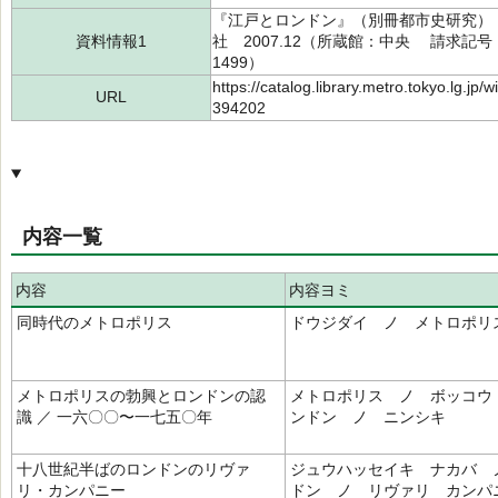
『江戸とロンドン』（別冊都市史研究） 
資料情報1
社 2007.12（所蔵館：中央 請求記号：T/
1499）
https://catalog.library.metro.tokyo.lg.jp
URL
394202
内容一覧
内容
内容ヨミ
同時代のメトロポリス
ドウジダイ ノ メトロポリ
メトロポリスの勃興とロンドンの認
メトロポリス ノ ボッコウ
識 ／ 一六〇〇〜一七五〇年
ンドン ノ ニンシキ
十八世紀半ばのロンドンのリヴァ
ジュウハッセイキ ナカバ 
リ・カンパニー
ドン ノ リヴァリ カンパ