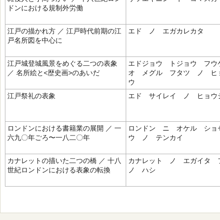
ドンにおける規制外労働
江戸の描かれ方 ／ 江戸時代前期の江
エド ノ エガカレカタ
戸名所図を中心に
江戸城登城風景をめぐる二つの表象
エドジョウ トジョウ フ
／ 名所絵と<歴史画>のあいだ
オ メグル フタツ ノ ヒ
ウ
江戸祭礼の表象
エド サイレイ ノ ヒョウ
ロンドンにおける書籍業の展開 ／ 一
ロンドン ニ オケル ショ
六九〇年ごろ〜一八二〇年
ウ ノ テンカイ
カナレットの描いた二つの橋 ／ 十八
カナレット ノ エガイタ
世紀ロンドンにおける表象の転換
ノ ハシ