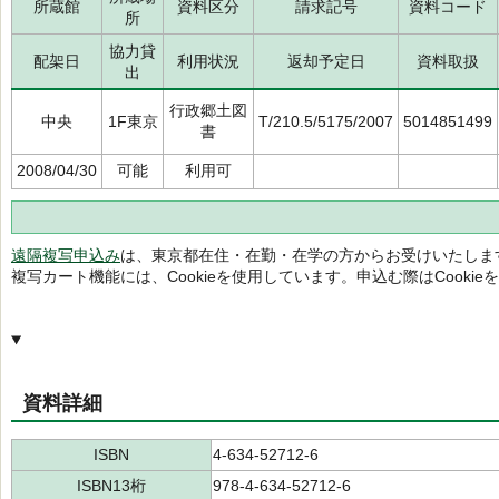
所蔵館
資料区分
請求記号
資料コード
所
協力貸
配架日
利用状況
返却予定日
資料取扱
出
行政郷土図
中央
1F東京
T/210.5/5175/2007
5014851499
書
2008/04/30
可能
利用可
遠隔複写申込み
は、東京都在住・在勤・在学の方からお受けいたしま
複写カート機能には、Cookieを使用しています。申込む際はCooki
資料詳細
ISBN
4-634-52712-6
ISBN13桁
978-4-634-52712-6