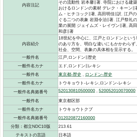
その流動性 岩本馨∥著. 寺院における建
内容注記
おけるロンドンの素材 デレク・キーン∥著
ム・ヒチコック∥著, 高田明佳∥訳. 江戸
ぐる二つの表象 岩淵令治∥著. 江戸祭礼
業の展開 ジェイムズ・レイヴン∥著, 高
和彦∥著
18世紀を中心に、江戸とロンドンとい
内容紹介
のあり方を、明白な違いにもかかわらず
社会、空間、表象の具体相を呈示する。
一般件名
江戸,ロンドン∥歴史
一般件名カナ
エド,ロンドン∥レキシ
一般件名
東京都-歴史
,
ロンドン-歴史
一般件名カナ
トウキョウト-レキシ,ロンドン-レキシ
520130810500000
,
520052010070000
一般件名典拠番号
一般件名
東京都区部
一般件名カナ
トウキョウトクブ
一般件名典拠番号
012020872160000
分類：都立NDC10版
213.61
テキストの言語
日本語