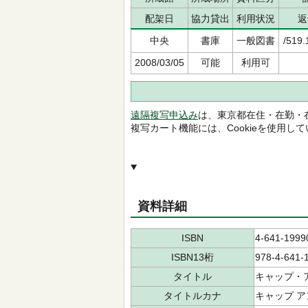
配架日
協力貸出
利用状況
返
中央
書庫
一般図書
/519.
2008/03/05
可能
利用可
遠隔複写申込み
は、東京都在住・在勤・
複写カート機能には、Cookieを使用し
資料詳細
ISBN
4-641-1999
ISBN13桁
978-4-641-
タイトル
キャップ・
タイトルカナ
キャップ ア