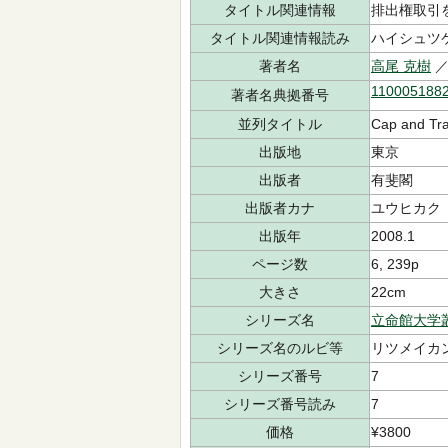
タイトル関連情報
排出権取引
タイトル関連情報読み
ハイシュツケ
著者名
高尾 克樹
／
110005188
著者名典拠番号
並列タイトル
Cap and Tr
出版地
東京
出版者
有斐閣
出版者カナ
ユウヒカク
出版年
2008.1
ページ数
6, 239p
大きさ
22cm
シリーズ名
立命館大学
シリーズ名のルビ等
リツメイカン
シリーズ番号
7
シリーズ番号読み
7
価格
¥3800