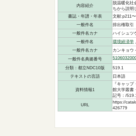
脱温暖化社
内容紹介
ちから説明
書誌・年譜・年表
文献:p211〜
一般件名
排出権取引
一般件名カナ
ハイシュツ
一般件名
環境経済学
一般件名カナ
カンキョウ 
510603200
一般件名典拠番号
分類：都立NDC10版
519.1
テキストの言語
日本語
『キャップ
資料情報1
館大学叢書・
記号：/519.
https://cata
URL
426779