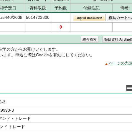
却予定日
資料取扱
予約数
付録注記
備考
1/5440/2008
5014723800
Digital BookShelf
0
在学の方からお受けいたします。
ています。申込む際はCookieを有効にしてください。
ページの先
0-3
19990-3
アンド・トレード
ンド トレード