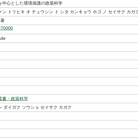
を中心とした環境保護の政策科学
ン トリヒキ オ チュウシン ト シタ カンキョウ ホゴ ノ セイサク カガ
著
270000
ade
叢書・政策科学
 ダイガク ソウショ セイサク カガク