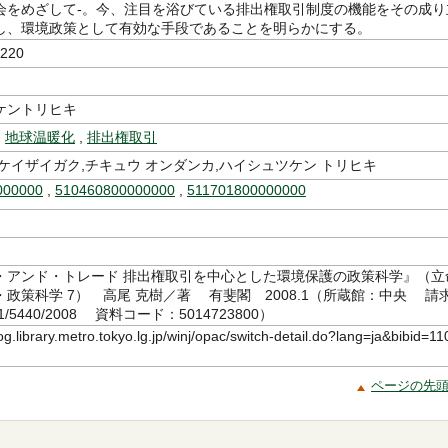
会をめざして-。今、注目を浴びている排出権取引制度の機能をその成り
し、環境政策として有効な手段であることを明らかにする。
220
ケントリヒキ
,
地球温暖化
,
排出権取引
ケイザイガク,チキュウ オンダンカ,ハイシュツケン トリヒキ
000000
,
510460800000000
,
511701800000000
・アンド・トレード 排出権取引を中心とした環境保護の政策科学』（立
政策科学 7） 高尾 克樹／著 有斐閣 2008.1（所蔵館：中央 請
1/5440/2008 資料コード：5014723800）
log.library.metro.tokyo.lg.jp/winj/opac/switch-detail.do?lang=ja&bibid=11
ページの先