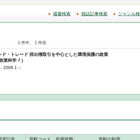
蔵書検索
雑誌記事検索
ジャンル検
1 件中、 1 件目
・アンド・トレード 排出権取引を中心とした環境保護の政策
策科学 7 )
2008.1 --
請求記号
資料コード
所蔵状態
資料の利用