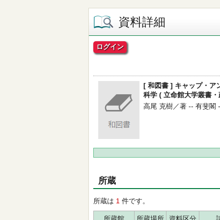
資料詳細
ログイン
[ 和図書 ] キャップ
科学 ( 立命館大学叢書・政
高尾 克樹／著 -- 有斐閣 -- 
所蔵
所蔵は
1
件です。
所蔵館
所蔵場所
資料区分