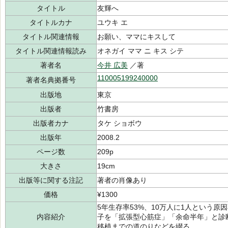
タイトル
友輝へ
タイトルカナ
ユウキ エ
タイトル関連情報
お願い、ママにキスして
タイトル関連情報読み
オネガイ ママ ニ キス シテ
著者名
今井 広美
／著
110005199240000
著者名典拠番号
出版地
東京
出版者
竹書房
出版者カナ
タケ ショボウ
出版年
2008.2
ページ数
209p
大きさ
19cm
出版等に関する注記
著者の肖像あり
価格
¥1300
5年生存率53%、10万人に1人という
内容紹介
子を「拡張型心筋症」「余命半年」と診
移植までの道のりなどを綴る。