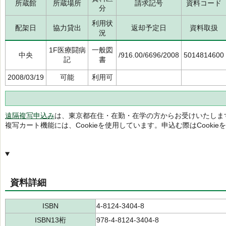
所蔵館
所蔵場所
請求記号
資料コード
分
利用状
配架日
協力貸出
返却予定日
資料取扱
況
1F医療闘病
一般図
中央
/916.00/6696/2008
5014814600
記
書
2008/03/19
可能
利用可
遠隔複写申込み
は、東京都在住・在勤・在学の方からお受けいたしま
複写カート機能には、Cookieを使用しています。申込む際はCooki
資料詳細
ISBN
4-8124-3404-8
ISBN13桁
978-4-8124-3404-8