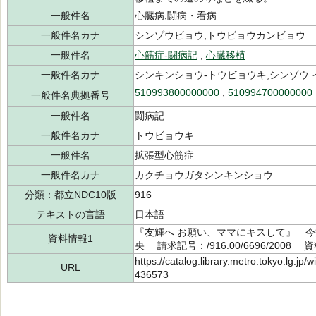
一般件名
心臓病,闘病・看病
一般件名カナ
シンゾウビョウ,トウビョウカンビョウ
一般件名
心筋症-闘病記
,
心臓移植
一般件名カナ
シンキンショウ-トウビョウキ,シンゾウ 
510993800000000
,
510994700000000
一般件名典拠番号
一般件名
闘病記
一般件名カナ
トウビョウキ
一般件名
拡張型心筋症
一般件名カナ
カクチョウガタシンキンショウ
分類：都立NDC10版
916
テキストの言語
日本語
『友輝へ お願い、ママにキスして』 今井
資料情報1
央 請求記号：/916.00/6696/2008 
https://catalog.library.metro.tokyo.lg.jp
URL
436573