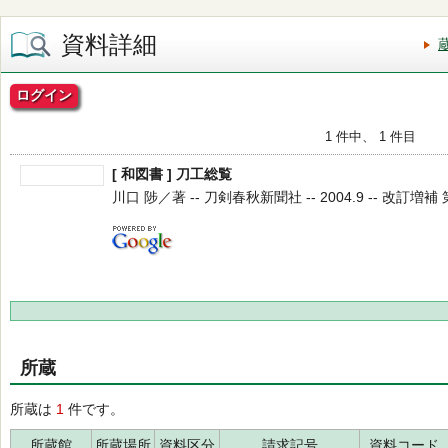
資料詳細
ログイン
1 件中、 1 件目
[ 和図書 ] 刀工総覧
川口 陟／著 -- 刀剣春秋新聞社 -- 2004.9 -- 改訂増補
所蔵
所蔵は
1
件です。
所蔵館
所蔵場所
資料区分
請求記号
資料コード