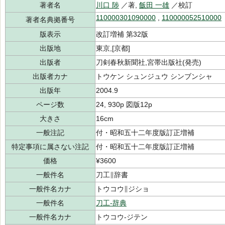
著者名
川口 陟
／著,
飯田 一雄
／校訂
110000301090000
,
110000052510000
著者名典拠番号
版表示
改訂増補 第32版
出版地
東京,[京都]
出版者
刀剣春秋新聞社,宮帯出版社(発売)
出版者カナ
トウケン シュンジュウ シンブンシャ
出版年
2004.9
ページ数
24, 930p 図版12p
大きさ
16cm
一般注記
付・昭和五十二年度版訂正増補
特定事項に属さない注記
付・昭和五十二年度版訂正増補
価格
¥3600
一般件名
刀工∥辞書
一般件名カナ
トウコウ∥ジショ
一般件名
刀工-辞典
一般件名カナ
トウコウ-ジテン