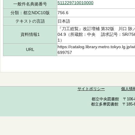
511229710010000
一般件名典拠番号
分類：都立NDC10版
756.6
テキストの言語
日本語
『刀工総覧』改訂増補 第32版 川口 陟
資料情報1
04.9（所蔵館：中央 請求記号：SR/756.6
1）
https://catalog.library.metro.tokyo.lg.jp
URL
699757
サイトポリシー
個人情
都立中央図書館 〒106-857
都立多摩図書館 〒185-852