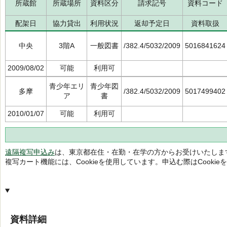
所蔵館
所蔵場所
資料区分
請求記号
資料コード
配架日
協力貸出
利用状況
返却予定日
資料取扱
中央
3階A
一般図書
/382.4/5032/2009
5016841624
2009/08/02
可能
利用可
青少年エリ
青少年図
多摩
/382.4/5032/2009
5017499402
ア
書
2010/01/07
可能
利用可
遠隔複写申込み
は、東京都在住・在勤・在学の方からお受けいたしま
複写カート機能には、Cookieを使用しています。申込む際はCooki
資料詳細