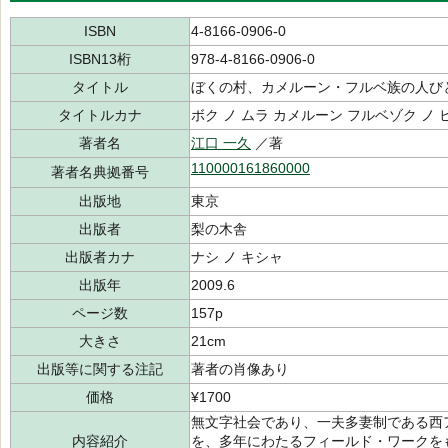
ISBN
4-8166-0906-0
ISBN13桁
978-4-8166-0906-0
タイトル
ぼくの村、カメルーン・フルベ族の人び
タイトルカナ
ボク ノ ムラ カメルーン フルベゾク ノ
著者名
江口 一久
／著
110000161860000
著者名典拠番号
出版地
東京
出版者
梨の木舎
出版者カナ
ナシ ノ キシャ
出版年
2009.6
ページ数
157p
大きさ
21cm
出版等に関する注記
著者の肖像あり
価格
¥1700
無文字社会であり、一夫多妻制である西
内容紹介
を、多年にわたるフィールド・ワークを