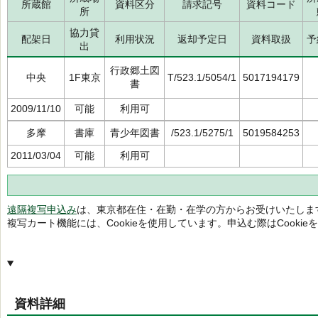
所蔵館
資料区分
請求記号
資料コード
所
協力貸
配架日
利用状況
返却予定日
資料取扱
予
出
行政郷土図
中央
1F東京
T/523.1/5054/1
5017194179
書
2009/11/10
可能
利用可
多摩
書庫
青少年図書
/523.1/5275/1
5019584253
2011/03/04
可能
利用可
遠隔複写申込み
は、東京都在住・在勤・在学の方からお受けいたしま
複写カート機能には、Cookieを使用しています。申込む際はCooki
資料詳細