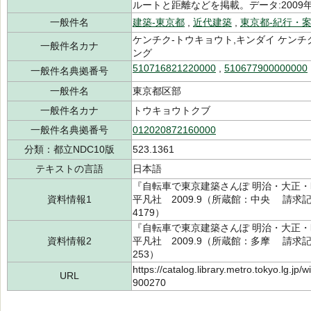
ルートと距離などを掲載。データ:2009
一般件名
建築-東京都
,
近代建築
,
東京都-紀行・
ケンチク-トウキョウト,キンダイ ケンチ
一般件名カナ
ング
510716821220000
,
510677900000000
一般件名典拠番号
一般件名
東京都区部
一般件名カナ
トウキョウトクブ
一般件名典拠番号
012020872160000
分類：都立NDC10版
523.1361
テキストの言語
日本語
『自転車で東京建築さんぽ 明治・大正・
資料情報1
平凡社 2009.9（所蔵館：中央 請求記号：T
4179）
『自転車で東京建築さんぽ 明治・大正・
資料情報2
平凡社 2009.9（所蔵館：多摩 請求記号：/
253）
https://catalog.library.metro.tokyo.lg.jp
URL
900270