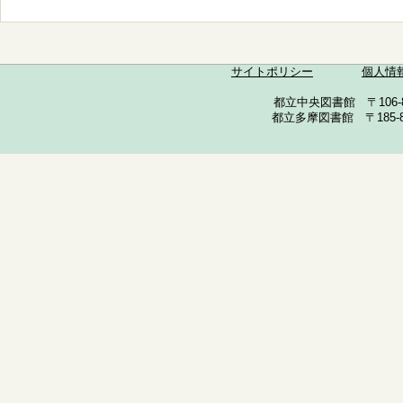
サイトポリシー
個人情
都立中央図書館 〒106-857
都立多摩図書館 〒185-852