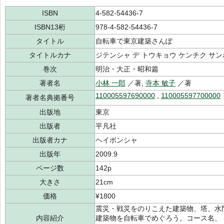
ISBN
4-582-54436-7
ISBN13桁
978-4-582-54436-7
タイトル
自転車で東京建築さんぽ
タイトルカナ
ジテンシャ デ トウキョウ ケンチク サン
巻次
明治・大正・昭和篇
著者名
小林 一郎
／著,
寺本 敏子
／著
110005597690000
,
110005597700000
著者名典拠番号
出版地
東京
出版者
平凡社
出版者カナ
ヘイボンシャ
出版年
2009.9
ページ数
142p
大きさ
21cm
価格
¥1800
震災・戦災をのりこえた建築物、塔、水
内容紹介
建築物を自転車でめぐろう。コース名、