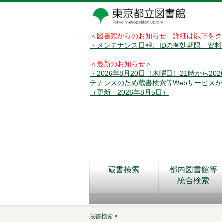
＜図書館からのお知らせ 詳細は以下をク
・メンテナンス日程、IDの有効期限、資
＜最新のお知らせ＞
・2026年8月20日（木曜日）21時から2
テナンスのため蔵書検索等Webサービス
（更新 2026年8月5日）
蔵書検索
都内図書館等
統合検索
蔵書検索
>