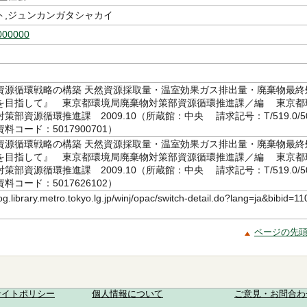
ト,ジュンカンガタシャカイ
000000
資源循環戦略の構築 天然資源採取量・温室効果ガス排出量・廃棄物最終
を目指して』 東京都環境局廃棄物対策部資源循環推進課／編 東京都
策部資源循環推進課 2009.10（所蔵館：中央 請求記号：T/519.0/5
 資料コード：5017900701）
資源循環戦略の構築 天然資源採取量・温室効果ガス排出量・廃棄物最終
を目指して』 東京都環境局廃棄物対策部資源循環推進課／編 東京都
策部資源循環推進課 2009.10（所蔵館：中央 請求記号：T/519.0/5
 資料コード：5017626102）
log.library.metro.tokyo.lg.jp/winj/opac/switch-detail.do?lang=ja&bibid=11
ページの先
サイトポリシー
個人情報について
ご意見・お問合わ