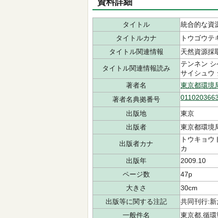
資料詳細
タイトル
統合的な資
タイトルカナ
トウゴウテキ
タイトル関連情報
天然資源採
テンネン シ
タイトル関連情報読み
サイシュウ 
著者名
東京都環境
011020366
著者名典拠番号
出版地
東京
出版者
東京都環境
トウキョウト
出版者カナ
カ
出版年
2009.10
ページ数
47p
大きさ
30cm
出版等に関する注記
共同刊行:
一般件名
東京都,循