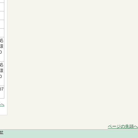
処
環
0
処
環
0
07
頭へ
ページの先頭へ
せ