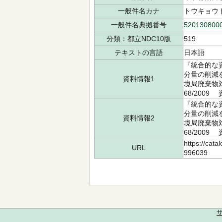
一般件名カナ
トウキョウ
一般件名典拠番号
520130800
分類：都立NDC10版
519
テキストの言語
日本語
『統合的な
分量の削減
資料情報1
境局廃棄物対
68/2009
『統合的な
分量の削減
資料情報2
境局廃棄物対
68/2009
https://cata
URL
996039