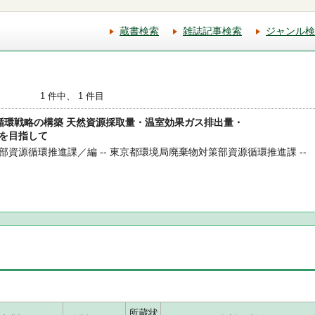
蔵書検索
雑誌記事検索
ジャンル検
1 件中、 1 件目
資源循環戦略の構築 天然資源採取量・温室効果ガス排出量・
を目指して
資源循環推進課／編 -- 東京都環境局廃棄物対策部資源循環推進課 --
所蔵状