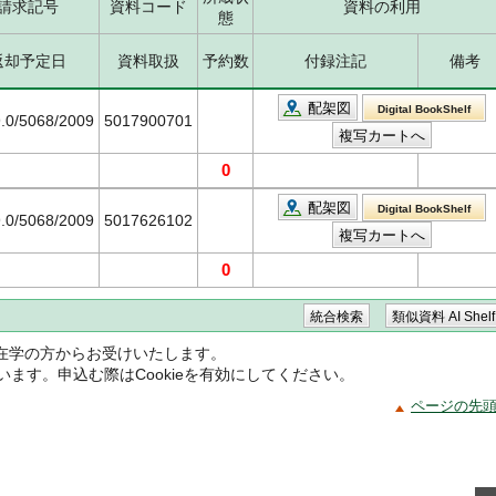
請求記号
資料コード
資料の利用
態
返却予定日
資料取扱
予約数
付録注記
備考
配架図
Digital BookShelf
.0/5068/2009
5017900701
0
配架図
Digital BookShelf
.0/5068/2009
5017626102
0
在学の方からお受けいたします。
ています。申込む際はCookieを有効にしてください。
ページの先