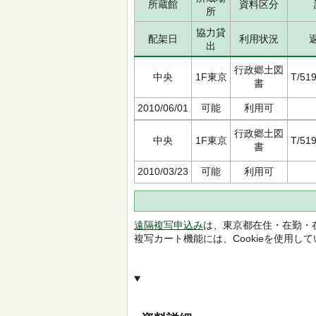
所蔵館
資料区分
所
協力貸
配架日
利用状況
出
行政郷土図
中央
1F東京
T/519
書
2010/06/01
可能
利用可
行政郷土図
中央
1F東京
T/519
書
2010/03/23
可能
利用可
遠隔複写申込み
は、東京都在住・在勤・
複写カート機能には、Cookieを使用し