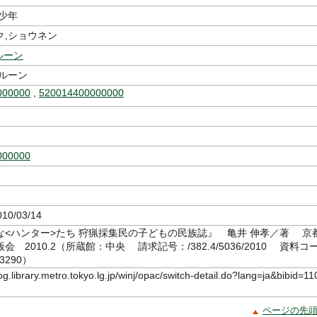
少年
ク,ショウネン
ルーン
メルーン
000000
,
520014400000000
000000
10/03/14
な<ハンター>たち 狩猟採集民の子どもの民族誌』 亀井 伸孝／著 京
 2010.2（所蔵館：中央 請求記号：/382.4/5036/2010 資料コ
3290）
log.library.metro.tokyo.lg.jp/winj/opac/switch-detail.do?lang=ja&bibid=11
ページの先