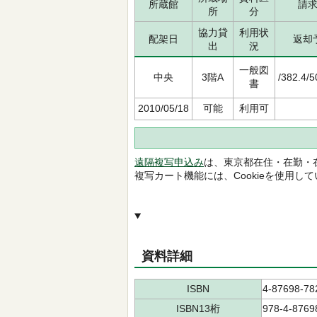
所蔵館
請
所
分
協力貸
利用状
配架日
返却
出
況
一般図
中央
3階A
/382.4/
書
2010/05/18
可能
利用可
遠隔複写申込み
は、東京都在住・在勤・
複写カート機能には、Cookieを使用し
資料詳細
ISBN
4-87698-78
ISBN13桁
978-4-8769