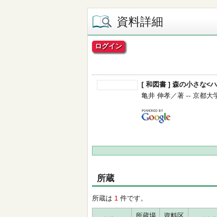
資料詳細
ログイン
[ 和図書 ] 森の小さな
亀井 伸孝／著 -- 京都大学学
所蔵
所蔵は
1
件です。
所蔵場
資料区