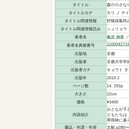
タイトル
森の小さな
タイトルカナ
モリ ノ チ
タイトル関連情報
狩猟採集民
タイトル関連情報読み
シュリョウ 
著者名
亀井 伸孝
／
110004271
著者名典拠番号
出版地
京都
出版者
京都大学学
出版者カナ
キョウト ダ
出版年
2010.2
ページ数
14, 292p
大きさ
22cm
価格
¥3400
おとなが子
内容紹介
どもたちは
帯雨林に暮
書誌・年譜・年表
文献:p280〜