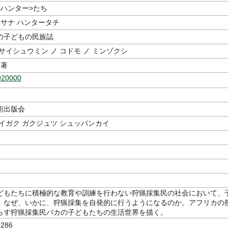
<ハンター>たち
イサナ ハンタータチ
の子どもの民族誌
サイシュウミン ノ コドモ ノ ミンゾクシ
著
920000
術出版会
イガク ガクジュツ シュッパンカイ
どもたちに積極的な教育や訓練を行わない狩猟採集民の社会において、
、なぜ、いかに、狩猟採集を自発的に行うようになるのか。アフリカの
らす狩猟採集民バカの子どもたちの生活世界を描く。
286