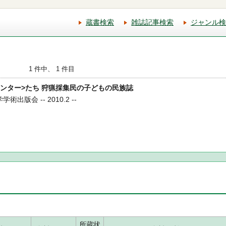
蔵書検索
雑誌記事検索
ジャンル検
1 件中、 1 件目
<ハンター>たち 狩猟採集民の子どもの民族誌
術出版会 -- 2010.2 --
所蔵状