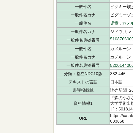
一般件名
ピグミー族,
一般件名カナ
ピグミーゾ
一般件名
児童
,
カメ
一般件名カナ
ジドウ,カ
510876600
一般件名典拠番号
一般件名
カメルーン
一般件名カナ
カメルーン
一般件名典拠番号
520014400
分類：都立NDC10版
382.446
テキストの言語
日本語
書評掲載紙
読売新聞 20
『森の小さ
資料情報1
大学学術出版会
ド：501814
https://cata
URL
033858