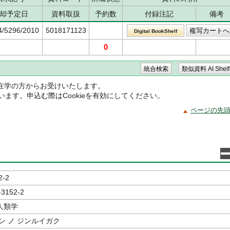
却予定日
資料取扱
予約数
付録注記
備考
4/5296/2010
5018171123
Digital BookShelf
0
在学の方からお受けいたします。
ています。申込む際はCookieを有効にしてください。
ページの先
2-2
-3152-2
人類学
ン ノ ジンルイガク