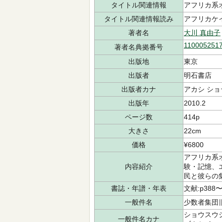
タイトル関連情報
アフリカ系
タイトル関連情報読み
アフリカケイ
著者名
大川 真由子
110005251
著者名典拠番号
出版地
東京
出版者
明石書店
出版者カナ
アカシ ショ
出版年
2010.2
ページ数
414p
大きさ
22cm
価格
¥6800
アフリカ系
内容紹介
験・記憶、
民と彼らの
書誌・年譜・年表
文献:p388〜
一般件名
少数者集団∥
ショウスウシ
一般件名カナ