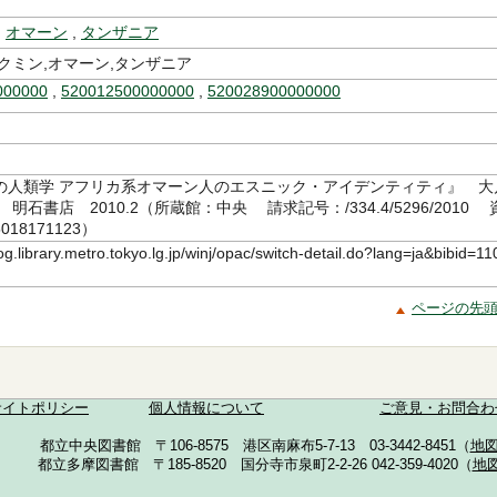
,
オマーン
,
タンザニア
クミン,オマーン,タンザニア
000000
,
520012500000000
,
520028900000000
の人類学 アフリカ系オマーン人のエスニック・アイデンティティ』 大
明石書店 2010.2（所蔵館：中央 請求記号：/334.4/5296/2010 
18171123）
log.library.metro.tokyo.lg.jp/winj/opac/switch-detail.do?lang=ja&bibid=11
ページの先
サイトポリシー
個人情報について
ご意見・お問合わ
都立中央図書館 〒106-8575 港区南麻布5-7-13 03-3442-8451（
地
都立多摩図書館 〒185-8520 国分寺市泉町2-2-26 042-359-4020（
地