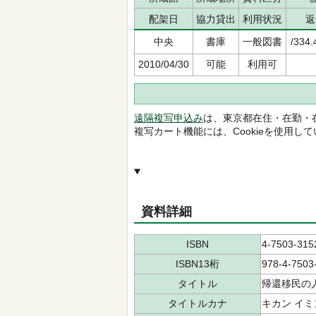
配架日
協力貸出
利用状況
返
中央
書庫
一般図書
/334.
2010/04/30
可能
利用可
遠隔複写申込み
は、東京都在住・在勤・
複写カート機能には、Cookieを使用し
資料詳細
ISBN
4-7503-315
ISBN13桁
978-4-7503
タイトル
帰還移民の
タイトルカナ
キカン イミ