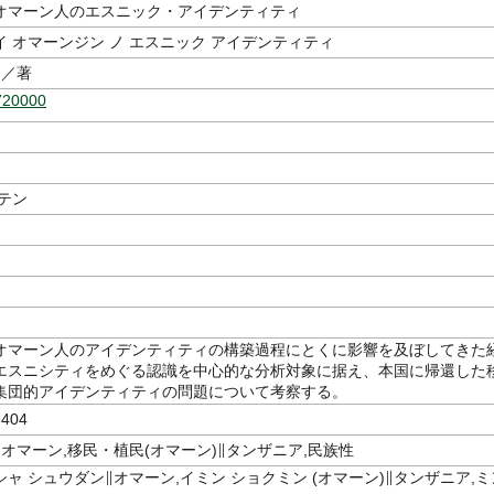
オマーン人のエスニック・アイデンティティ
 オマーンジン ノ エスニック アイデンティティ
／著
720000
テン
オマーン人のアイデンティティの構築過程にとくに影響を及ぼしてきた
エスニシティをめぐる認識を中心的な分析対象に据え、本国に帰還した
集団的アイデンティティの問題について考察する。
404
オマーン,移民・植民(オマーン)∥タンザニア,民族性
ャ シュウダン∥オマーン,イミン ショクミン (オマーン)∥タンザニア,ミ