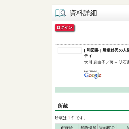
資料詳細
ログイン
[ 和図書 ] 帰還移民
ティ
大川 真由子／著 -- 明石書店 
所蔵
所蔵は
1
件です。
所蔵館
所蔵場所
資料区分