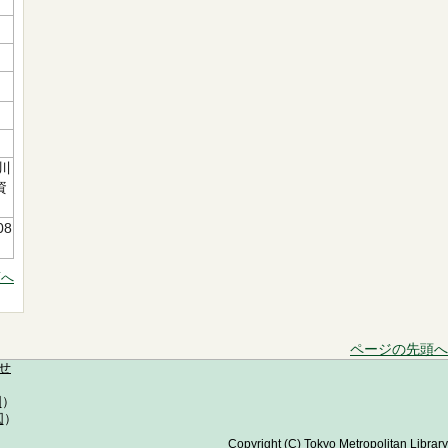
川
資
08
頭へ
ページの先頭へ
せ
図
）
図
）
Copyright (C) Tokyo Metropolitan Library