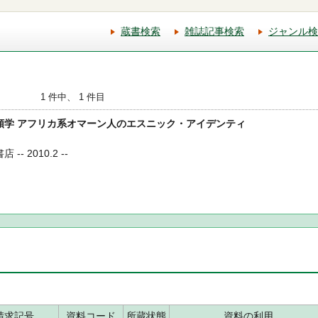
蔵書検索
雑誌記事検索
ジャンル検
1 件中、 1 件目
の人類学 アフリカ系オマーン人のエスニック・アイデンティ
-- 2010.2 --
請求記号
資料コード
所蔵状態
資料の利用