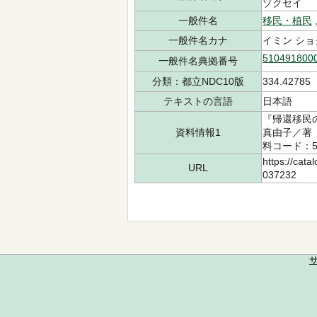
ゾクセイ
一般件名
移民・植民
一般件名カナ
イミン ショ
510491800
一般件名典拠番号
分類：都立NDC10版
334.42785
テキストの言語
日本語
『帰還移民
資料情報1
真由子／著 
料コード：50
https://cata
URL
037232