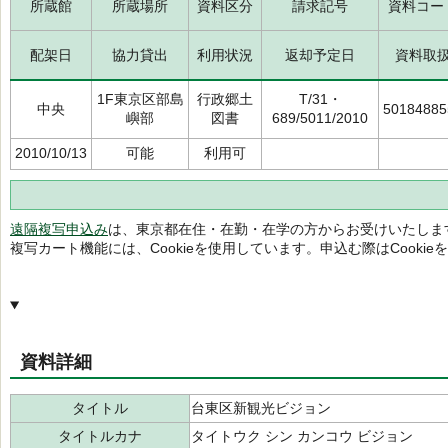
所蔵館
所蔵場所
資料区分
請求記号
資料コー
配架日
協力貸出
利用状況
返却予定日
資料取
1F東京区部島
行政郷土
T/31・
中央
50184885
嶼部
図書
689/5011/2010
2010/10/13
可能
利用可
遠隔複写申込み
は、東京都在住・在勤・在学の方からお受けいたしま
複写カート機能には、Cookieを使用しています。申込む際はCooki
資料詳細
タイトル
台東区新観光ビジョン
タイトルカナ
タイトウク シン カンコウ ビジョン