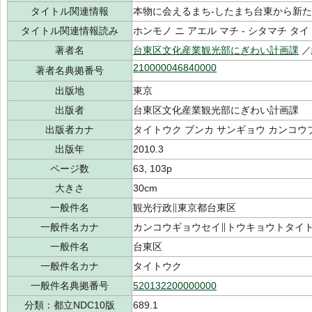
タイトル関連情報
本物に会えるまち-したまち台東から新
タイトル関連情報読み
ホンモノ ニ アエル マチ - シタマチ タ
著者名
台東区文化産業観光部にぎわい計画課
／
210000046840000
著者名典拠番号
出版地
東京
出版者
台東区文化産業観光部にぎわい計画課
出版者カナ
タイトウク ブンカ サンギョウ カンコウ
出版年
2010.3
ページ数
63, 103p
大きさ
30cm
一般件名
観光行政∥東京都台東区
一般件名カナ
カンコウギョウセイ∥トウキョウトタイ
一般件名
台東区
一般件名カナ
タイトウク
一般件名典拠番号
520132200000000
分類：都立NDC10版
689.1