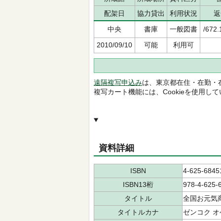
配架日
協力貸出
利用状況
返
中央
書庫
一般図書
/672.
2010/09/10
可能
利用可
遠隔複写申込み
は、東京都在住・在勤・
複写カート機能には、Cookieを使用し
資料詳細
ISBN
4-625-6845
ISBN13桁
978-4-625-
タイトル
全国お元気
タイトルカナ
ゼンコク オ