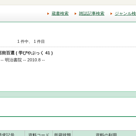
蔵書検索
雑誌記事検索
ジャンル検
1 件中、 1 件目
街百選 ( 学びやぶっく 41 )
治書院 -- 2010.8 --
請求記号
資料コード
所蔵状態
資料の利用