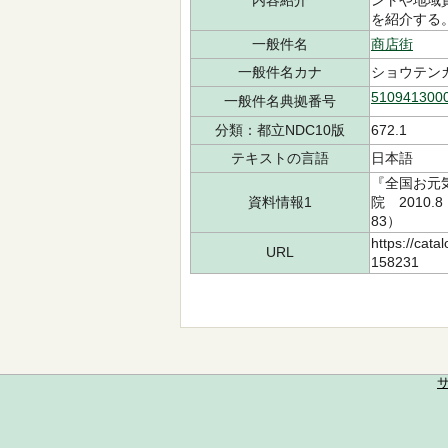
内容紹介
ントや地域
を紹介する
一般件名
商店街
一般件名カナ
ショウテン
510941300
一般件名典拠番号
分類：都立NDC10版
672.1
テキストの言語
日本語
『全国お元
資料情報1
院 2010.
83）
https://cata
URL
158231