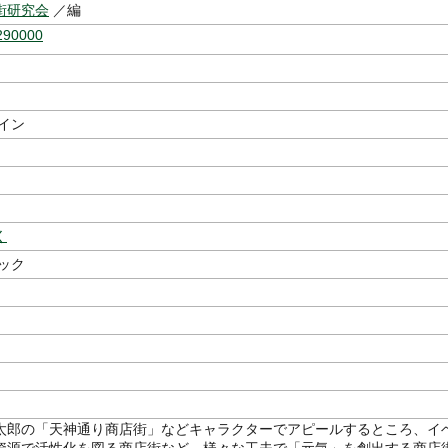
街研究会
／編
290000
イン
く
ック
太郎の「天神通り商店街」などキャラクターでアピールするところ、イ