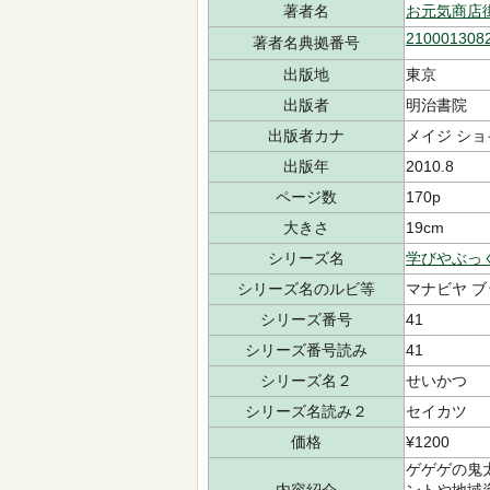
著者名
お元気商店
210001308
著者名典拠番号
出版地
東京
出版者
明治書院
出版者カナ
メイジ ショ
出版年
2010.8
ページ数
170p
大きさ
19cm
シリーズ名
学びやぶっ
シリーズ名のルビ等
マナビヤ ブ
シリーズ番号
41
シリーズ番号読み
41
シリーズ名２
せいかつ
シリーズ名読み２
セイカツ
価格
¥1200
ゲゲゲの鬼