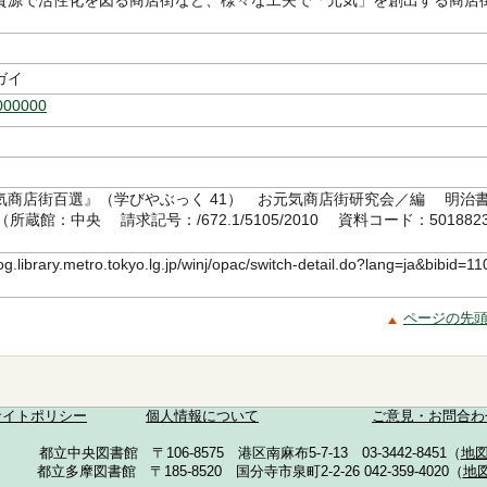
資源で活性化を図る商店街など、様々な工夫で「元気」を創出する商店
。
ガイ
000000
気商店街百選』（学びやぶっく 41） お元気商店街研究会／編 明治
8（所蔵館：中央 請求記号：/672.1/5105/2010 資料コード：501882
log.library.metro.tokyo.lg.jp/winj/opac/switch-detail.do?lang=ja&bibid=11
ページの先
サイトポリシー
個人情報について
ご意見・お問合わ
都立中央図書館 〒106-8575 港区南麻布5-7-13 03-3442-8451（
地
都立多摩図書館 〒185-8520 国分寺市泉町2-2-26 042-359-4020（
地