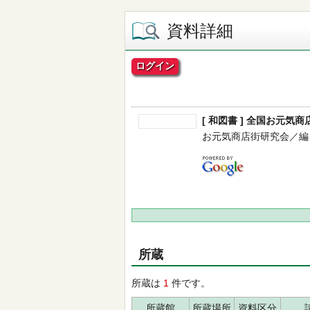
資料詳細
ログイン
[ 和図書 ] 全国お元気商店
お元気商店街研究会／編 -- 明
所蔵
所蔵は
1
件です。
所蔵館
所蔵場所
資料区分