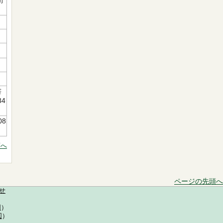
街
書
34
08
頭へ
ページの先頭へ
せ
図
）
図
）