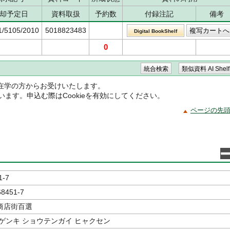
却予定日
資料取扱
予約数
付録注記
備考
1/5105/2010
5018823483
Digital BookShelf
0
在学の方からお受けいたします。
ています。申込む際はCookieを有効にしてください。
ページの先
1-7
68451-7
商店街百選
ゲンキ ショウテンガイ ヒャクセン