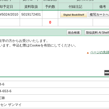
却予定日
資料取扱
予約数
付録注記
備考
9/5024/2010
5019172401
Digital BookShelf
0
在学の方からお受けいたします。
ています。申込む際はCookieを有効にしてください。
ページの先
3-6
4-653-6
三昧
ンセン ザンマイ