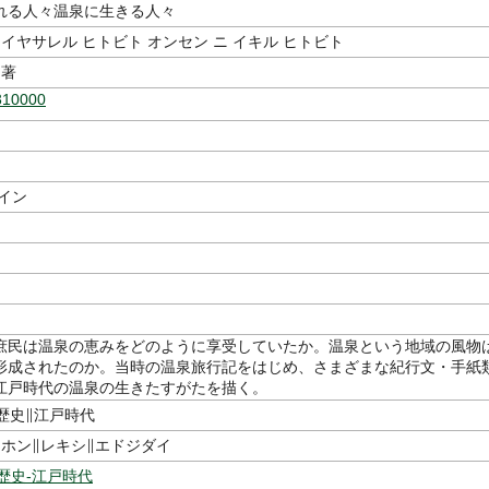
れる人々温泉に生きる人々
 イヤサレル ヒトビト オンセン ニ イキル ヒトビト
著
310000
イン
庶民は温泉の恵みをどのように享受していたか。温泉という地域の風物
形成されたのか。当時の温泉旅行記をはじめ、さまざまな紀行文・手紙
江戸時代の温泉の生きたすがたを描く。
歴史∥江戸時代
ニホン∥レキシ∥エドジダイ
歴史-江戸時代