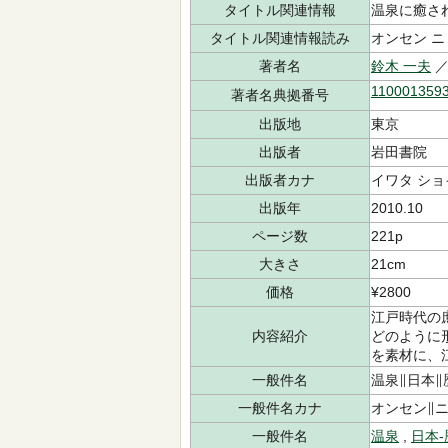
タイトル関連情報
温泉に癒さ
タイトル関連情報読み
オンセン ニ
著者名
鈴木 一夫
／
110001359
著者名典拠番号
出版地
東京
出版者
岩田書院
出版者カナ
イワタ ショ
出版年
2010.10
ページ数
221p
大きさ
21cm
価格
¥2800
江戸時代の
内容紹介
どのように
を素材に、
一般件名
温泉∥日本∥
一般件名カナ
オンセン∥
一般件名
温泉
,
日本-