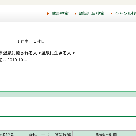
蔵書検索
雑誌記事検索
ジャンル検
1 件中、 1 件目
泉三昧 温泉に癒される人々温泉に生きる人々
 2010.10 --
請求記号
資料コード
所蔵状態
資料の利用