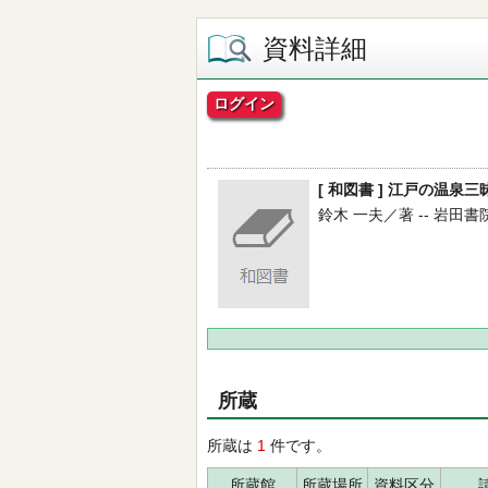
資料詳細
ログイン
[ 和図書 ] 江戸の温
鈴木 一夫／著 -- 岩田書院 --
所蔵
所蔵は
1
件です。
所蔵館
所蔵場所
資料区分