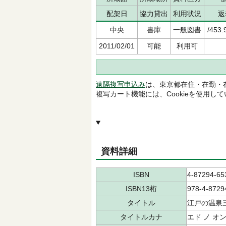
配架日
協力貸出
利用状況
返
中央
書庫
一般図書
/453.
2011/02/01
可能
利用可
遠隔複写申込み
は、東京都在住・在勤・
複写カート機能には、Cookieを使用し
資料詳細
ISBN
4-87294-65
ISBN13桁
978-4-8729
タイトル
江戸の温泉
タイトルカナ
エド ノ オ