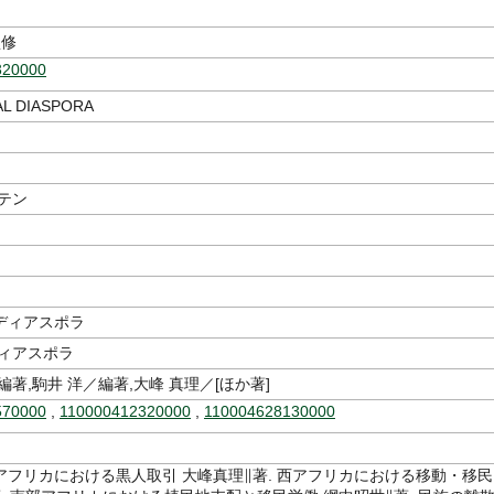
修
320000
L DIASPORA
テン
ディアスポラ
ディアスポラ
編著,駒井 洋／編著,大峰 真理／[ほか著]
570000
,
110000412320000
,
110004628130000
アフリカにおける黒人取引 大峰真理∥著. 西アフリカにおける移動・移民