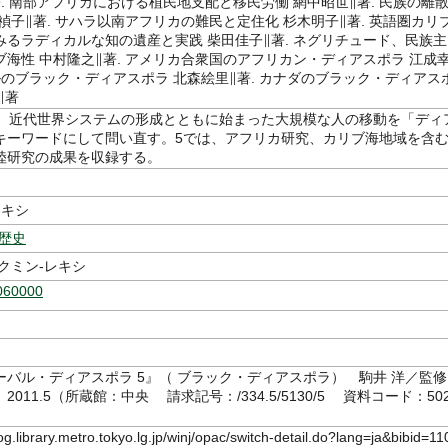
. 南部アフリカにおける植民地支配と移民労働 網中昭世∥著. 民族の離
禎子∥著. サハラ以南アフリカの難民と定住化 杉木明子∥著. 英語圏カリ
みるラディカルな知の遺産と実践 柴田佳子∥著. ネグリチュード、民族主
海性 中村隆之∥著. アメリカ合衆国のアフリカン・ディアスポラ 江成幸
ルのブラック・ディアスポラ 北森絵里∥著. カナダのブラック・ディアス
∥著
降、近代世界システムの形成とともに始まった大規模な人の移動を「ディ
キーワードにして問い直す。5では、アフリカ研究、カリブ海地域を含
陸研究の成果を収録する。
レキシ
-歴史
クミン-レキシ
060000
ーバル・ディアスポラ 5』（ ブラック・ディアスポラ） 駒井 洋／監修
011.5（所蔵館：中央 請求記号：/334.5/5130/5 資料コード：502
log.library.metro.tokyo.lg.jp/winj/opac/switch-detail.do?lang=ja&bibid=11