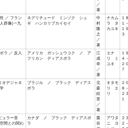
／
著
 ／ フラン
ネグリチュード ミンゾク シュ
中
ナカム
１
人群像(一九
ギ ハンカリブカイセイ
村
ラ タ
１
隆
カユキ
１
之
３
／
著
ラ ／ 反人
アメリカ ガッシュウコク ノ ア
江
エナ
１
フリカン ディアスポラ
成
リ ミ
４
幸
ユキ
２
／
７
著
リオデジャネ
ブラジル ノ ブラック ディアス
北
キタモ
２
学
ポラ
森
リ エ
８
絵
リ
２
里
１
／
著
ピュラー音
カナダ ノ ブラック ディアスポ
粟
アワタ
２
空間との関わ
ラ
谷
ニ ヨ
２