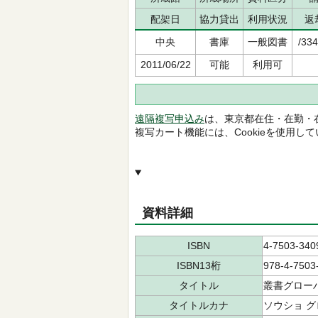
配架日
協力貸出
利用状況
返
中央
書庫
一般図書
/334
2011/06/22
可能
利用可
遠隔複写申込み
は、東京都在住・在勤・
複写カート機能には、Cookieを使用し
資料詳細
ISBN
4-7503-340
ISBN13桁
978-4-7503
タイトル
叢書グロー
タイトルカナ
ソウショ グ