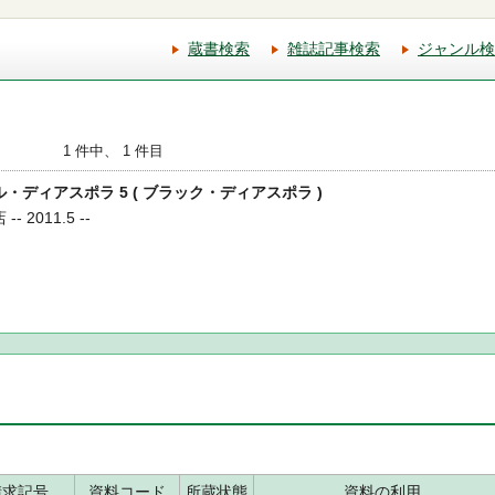
蔵書検索
雑誌記事検索
ジャンル検
1 件中、 1 件目
バル・ディアスポラ 5 ( ブラック・ディアスポラ )
 2011.5 --
請求記号
資料コード
所蔵状態
資料の利用