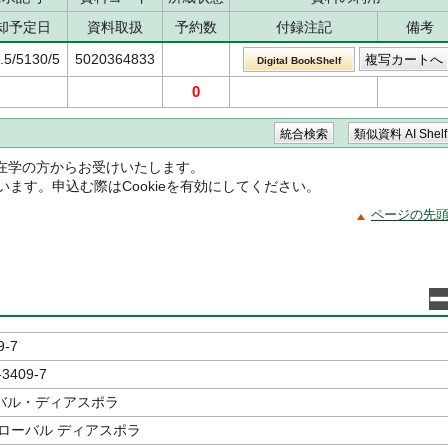
却予定日
資料取扱
予約数
付録注記
備考
.5/5130/5
5020364833
Digital BookShelf
0
在学の方からお受けいたします。
ています。申込む際はCookieを有効にしてください。
ページの先
9-7
-3409-7
バル・ディアスポラ
ローバル ディアスポラ