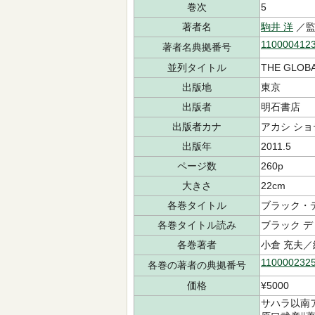
巻次
5
著者名
駒井 洋
／監
110000412
著者名典拠番号
並列タイトル
THE GLOBA
出版地
東京
出版者
明石書店
出版者カナ
アカシ ショ
出版年
2011.5
ページ数
260p
大きさ
22cm
各巻タイトル
ブラック・
各巻タイトル読み
ブラック 
各巻著者
小倉 充夫／
110000232
各巻の著者の典拠番号
価格
¥5000
サハラ以南