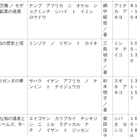
働 ／ モザ
ナンブ アフリカ ニ オケル シ
網
アミナ
８
鉱業の発展
ョクミンチ シハイ ト イミン
中
カ ア
－
ロウドウ
昭
キヨ
０
世
／
著
動の歴史と現
ミンゾク ノ リサン ト カイキ
三
ミシ
１
島
マ テ
５
禎
イコ
１
子
０
／
著
ウガンダの事
サハラ イナン アフリカ ノ ナ
杉
スギ
１
ンミン ト テイジュウカ
木
キ ア
１
明
キコ
１
子
７
／
著
な知の遺産と
エイゴケン カリブカイ チシキジ
柴
シバ
１
ェームズ、R・
ン ニ ミル ラディカル ナ
田
タ ヨ
０
チ ノ イサン ト ジッセン
佳
シコ
１
子
０