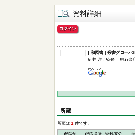
資料詳細
ログイン
[ 和図書 ] 叢書グロー
駒井 洋／監修 -- 明石書店 --
所蔵
所蔵は
1
件です。
所蔵館
所蔵場所
資料区分