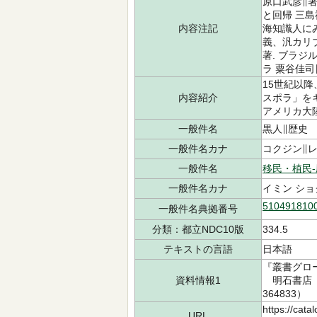
原口武彦∥著
と回帰 三島
内容注記
海知識人に
義、汎カリブ
著. ブラジ
ラ 粟谷佳司
15世紀以
内容紹介
スポラ」を
アメリカ大
一般件名
黒人∥歴史
一般件名カナ
コクジン∥
一般件名
移民・植民
一般件名カナ
イミン ショ
510491810
一般件名典拠番号
分類：都立NDC10版
334.5
テキストの言語
日本語
『叢書グロ
資料情報1
明石書店 2
364833）
https://cata
URL