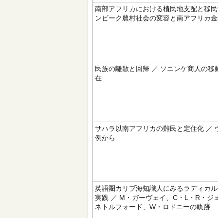
南部アフリカにおける植民地支配と移民労
ンビーク農村社会の変容と南アフリカ金
民族の離散と回帰 ／ ソニンケ商人の移
在
サハラ以南アフリカの難民と定住化 ／ 
例から
英語圏カリブ海知識人にみるラディカル
実践 ／ M・ガーヴェイ、C・L・R・ジ
ネトルフォード、W・ロドニーの軌跡