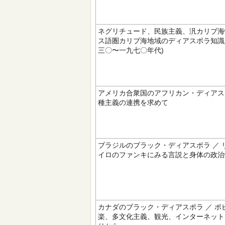
ネグリチュード、民族主義、汎カリブ海性
ス語圏カリブ海地域のディアスポラ知識
三〇〜一九七〇年代)
アメリカ合衆国のアフリカン・ディアスポ
種主義の連携を求めて
ブラジルのブラック・ディアスポラ ／ 
イロのファンキにみる言説と身体の政治
カナダのブラック・ディアスポラ ／ ポ
楽、多文化主義、観光、インターネット