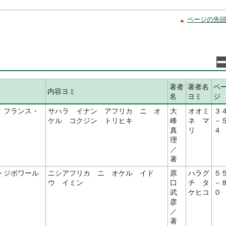
ページの先
著者
著者名
ペ
内容ヨミ
名
ヨミ
ジ
 フランス・
サハラ イナン アフリカ ニ オ
大
オオミ
３
ケル コクジン トリヒキ
峰
ネ マ
－
真
リ
４
理
／
著
トジボワール
ニシアフリカ ニ オケル イド
原
ハラグ
５
ウ イミン
口
チ タ
－
武
ケヒコ
０
彦
／
著