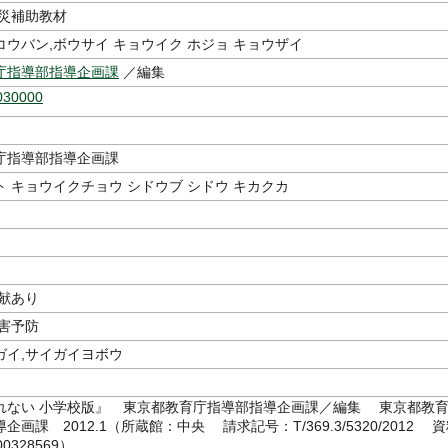
防災補助教材
ウバン,ボウサイ キョウイク ホジョ キョウザイ
庁指導部指導企画課
／編集
030000
庁指導部指導企画課
 キョウイクチョウ シドウブ シドウ キカクカ
文献あり
災害予防
ガイ,サイガイヨボウ
を忘れない 小学校版』 東京都教育庁指導部指導企画課／編集 東京都教
画課 2012.1（所蔵館：中央 請求記号：T/369.3/5320/2012 
0328569）