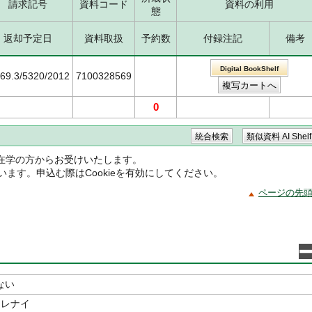
請求記号
資料コード
資料の利用
態
返却予定日
資料取扱
予約数
付録注記
備考
Digital BookShelf
369.3/5320/2012
7100328569
0
在学の方からお受けいたします。
ています。申込む際はCookieを有効にしてください。
ページの先
ない
ワスレナイ