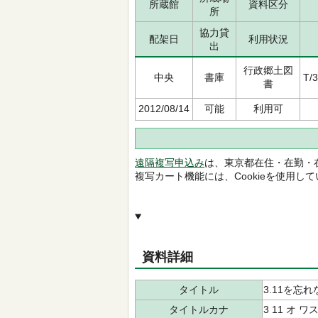
所蔵館
資料区分
所
協力貸
配架日
利用状況
出
行政郷土図
中央
書庫
T/
書
2012/08/14
可能
利用可
遠隔複写申込み
は、東京都在住・在勤・
複写カート機能には、Cookieを使用し
資料詳細
タイトル
3.11を忘れ
タイトルカナ
3 11 オ 