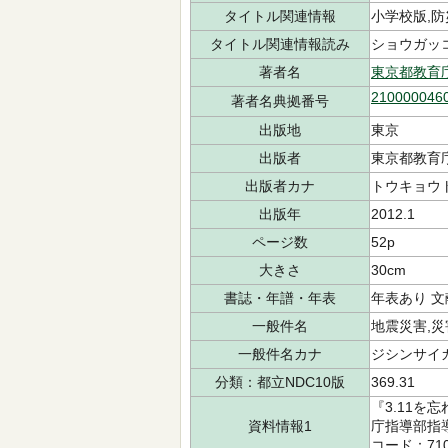
タイトル関連情報
小学校版,
タイトル関連情報読み
ショウガッコ
著者名
東京都教育
210000046
著者名典拠番号
出版地
東京
出版者
東京都教育
出版者カナ
トウキョウト
出版年
2012.1
ページ数
52p
大きさ
30cm
書誌・年譜・年表
年表あり 
一般件名
地震災害,
一般件名カナ
ジシンサイ
分類：都立NDC10版
369.31
『3.11
資料情報1
庁指導部指導企
コード：710