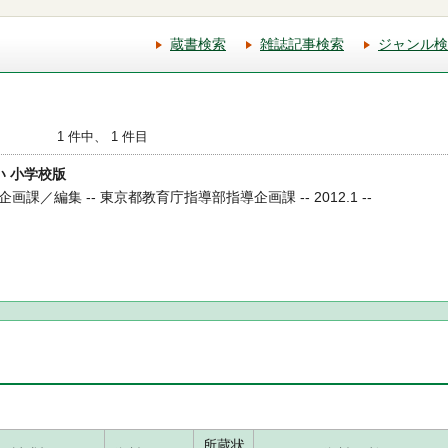
蔵書検索
雑誌記事検索
ジャンル検
1 件中、 1 件目
ない 小学校版
／編集 -- 東京都教育庁指導部指導企画課 -- 2012.1 --
所蔵状