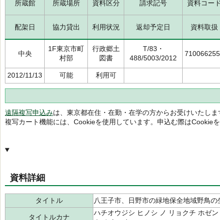
所蔵館
所蔵場所
資料区分
請求記号
資料コー
配架日
協力貸出
利用状況
返却予定日
資料取扱
1F東京市町
行政郷土
T/83・
中央
710066255
村部
図書
488/5003/2012
2012/11/13
可能
利用可
遠隔複写申込み
は、東京都在住・在勤・在学の方からお受けいたしま
複写カート機能には、Cookieを使用しています。申込む際はCooki
資料詳細
タイトル
八王子市、日野市の緑地保全地域野鳥の
ハチオウジシ ヒノシ ノ リョクチ ホゼン
タイトルカナ