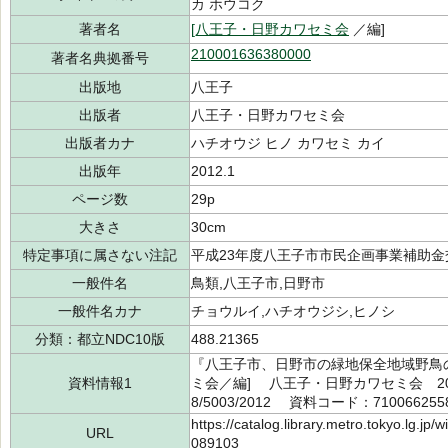
カ ホウコク
著者名
[八王子・日野カワセミ会
／編]
210001636380000
著者名典拠番号
出版地
八王子
出版者
八王子・日野カワセミ会
出版者カナ
ハチオウジ ヒノ カワセミ カイ
出版年
2012.1
ページ数
29p
大きさ
30cm
特定事項に属さない注記
平成23年度八王子市市民企画事業補助金
一般件名
鳥類,八王子市,日野市
一般件名カナ
チョウルイ,ハチオウジシ,ヒノシ
分類：都立NDC10版
488.21365
『八王子市、日野市の緑地保全地域野鳥
資料情報1
ミ会／編] 八王子・日野カワセミ会 201
8/5003/2012 資料コード：710066255
https://catalog.library.metro.tokyo.lg.jp
URL
089103