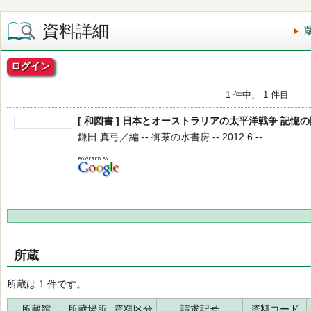
資料詳細
ログイン
1 件中、 1 件目
[ 和図書 ] 日本とオーストラリアの太平洋戦争 記憶
鎌田 真弓／編 -- 御茶の水書房 -- 2012.6 --
所蔵
所蔵は
1
件です。
所蔵館
所蔵場所
資料区分
請求記号
資料コード