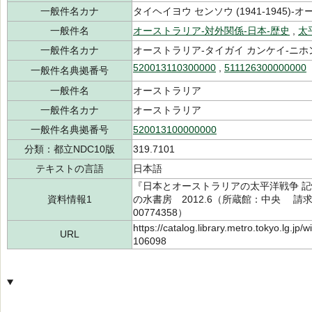
一般件名カナ
タイヘイヨウ センソウ (1941-1945)-オ
一般件名
オーストラリア-対外関係-日本-歴史
,
太平
一般件名カナ
オーストラリア-タイガイ カンケイ-ニホ
520013110300000
,
511126300000000
一般件名典拠番号
一般件名
オーストラリア
一般件名カナ
オーストラリア
一般件名典拠番号
520013100000000
分類：都立NDC10版
319.7101
テキストの言語
日本語
『日本とオーストラリアの太平洋戦争 
資料情報1
の水書房 2012.6（所蔵館：中央 請求記号
00774358）
https://catalog.library.metro.tokyo.lg.jp
URL
106098