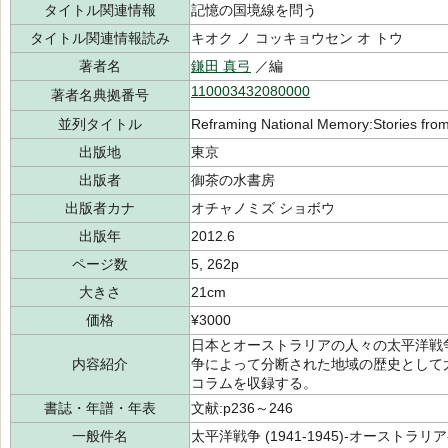
タイトル関連情報
記憶の国境線を問う
タイトル関連情報読み
キオク ノ コッキョウセン オ トウ
著者名
鎌田 真弓
／編
110003432080000
著者名典拠番号
並列タイトル
Reframing National Memory:Stories from 
出版地
東京
出版者
御茶の水書房
出版者カナ
オチャノミズ ショボウ
出版年
2012.6
ページ数
5, 262p
大きさ
21cm
価格
¥3000
日本とオーストラリアの人々の太平洋戦
内容紹介
争によって分断された地域の歴史として
コラムを収録する。
書誌・年譜・年表
文献:p236～246
一般件名
太平洋戦争 (1941-1945)-オーストラリア-00