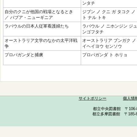
ンタチ
自分のクニが他国の戦場となるとき
ジブン ノ クニ ガ タコク 
／ パプア・ニューギニア
ト ナル トキ
ラバウルの日本人従軍看護婦たち
ラバウル ノ ニホンジン ジ
ンゴフタチ
オーストラリア文学のなかの太平洋戦
オーストラリア ブンガク ノ 
争
イヘイヨウ センソウ
プロパガンダと捕虜
プロパガンダ ト ホリョ
サイトポリシー
個人情
都立中央図書館 〒106-857
都立多摩図書館 〒185-852