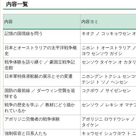
内容一覧
内容
内容ヨミ
記憶の国境線を問う
キオク ノ コッキョウセン オ
日本とオーストラリアの太平洋戦争概
ニホン ト オーストラリア 
史
ヨウ センソウ ガイシ
戦争体験を語り継ぐ ／ 豪国立戦争記
センソウ タイケン オ カタ
念館
日本軍特殊潜航艇の展示とその変遷
ニホングン トクシュ センコ
テンジ ト ソノ ヘンセン
国防の最前線 ／ ダーウィン空襲を追
コクボウ ノ サイゼンセン
悼する
戦争の歴史を学ぶ ／ 教材にどう描か
センソウ ノ レキシ オ マナ
れているか
アボリジニ労働者の戦争体験
アボリジニ ロウドウシャ ノ
タイケン
強制収容と日系人たち
キョウセイ シュウヨウ ト 