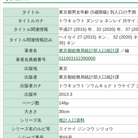
タイトル
東京都男女年齢 (5歳階級) 別人口の予測
タイトルカナ
トウキョウト ダンジョ ネンレイ (5サイ 
タイトル関連情報
平成27 (2015) 年、32 (2020) 年、37 (20
ヘイセイ 27 (2015) ネン 、 32 (2020) ネン
タイトル関連情報読み
35) ネン
著者名
東京都総務局統計部人口統計課
／編
011003152390000
著者名典拠番号
出版地
東京
出版者
東京都総務局統計部人口統計課
出版者カナ
トウキョウト ソウムキョク トウケイブ 
出版年
2013.3
ページ数
146p
大きさ
30cm
シリーズ名
推計人口資料
シリーズ名のルビ等
スイケイ ジンコウ シリョウ
シリーズ番号
第65号