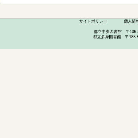
サイトポリシー
個人情
都立中央図書館 〒106-857
都立多摩図書館 〒185-852