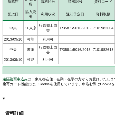
所蔵館
資料区分
請求記号
資料コード
所
協力貸
配架日
利用状況
返却予定日
資料取扱
出
行政郷土図
中央
1F東京
T/358.1/5016/2015
7101982604
書
2013/09/10
可能
利用可
行政郷土図
中央
書庫
T/358.1/5016/2015
7101982613
書
2013/09/10
可能
利用可
遠隔複写申込み
は、東京都在住・在勤・在学の方からお受けいたしま
複写カート機能には、Cookieを使用しています。申込む際はCooki
資料詳細