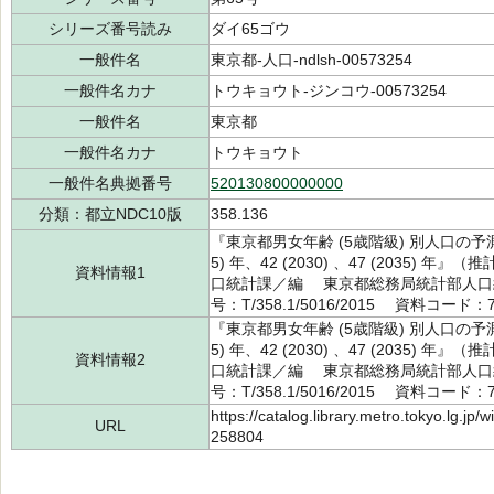
シリーズ番号読み
ダイ65ゴウ
一般件名
東京都-人口-ndlsh-00573254
一般件名カナ
トウキョウト-ジンコウ-00573254
一般件名
東京都
一般件名カナ
トウキョウト
一般件名典拠番号
520130800000000
分類：都立NDC10版
358.136
『東京都男女年齢 (5歳階級) 別人口の予測 平成27
5) 年、42 (2030) 、47 (2035)
資料情報1
口統計課／編 東京都総務局統計部人口統
号：T/358.1/5016/2015 資料コード：7
『東京都男女年齢 (5歳階級) 別人口の予測 平成27
5) 年、42 (2030) 、47 (2035)
資料情報2
口統計課／編 東京都総務局統計部人口統
号：T/358.1/5016/2015 資料コード：7
https://catalog.library.metro.tokyo.lg.jp
URL
258804