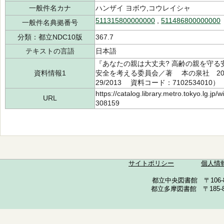
一般件名カナ
ハンザイ ヨボウ,コウレイシャ
511315800000000
,
511486800000000
一般件名典拠番号
分類：都立NDC10版
367.7
テキストの言語
日本語
『あなたの親は大丈夫? 高齢の親を守
資料情報1
安全を考える委員会／著 本の泉社 2013
29/2013 資料コード：7102534010）
https://catalog.library.metro.tokyo.lg.jp
URL
308159
サイトポリシー
個人情
都立中央図書館 〒106-857
都立多摩図書館 〒185-852