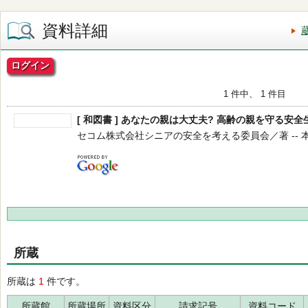
資料詳細
ログイン
1 件中、 1 件目
[ 和図書 ] あなたの親は大丈夫? 高齢の親を守る安
セコム株式会社シニアの安全を考える委員会／著 -- 本の泉社 
所蔵
所蔵は
1
件です。
所蔵館
所蔵場所
資料区分
請求記号
資料コード