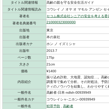
タイトル関連情報
高齢の親を守る安全生活ガイド
タイトル関連情報読み
コウレイ ノ オヤ オ マモル アンゼン セ
著者名
セコム株式会社シニアの安全を考える委
210000323000000
著者名典拠番号
出版地
東京
出版者
本の泉社
出版者カナ
ホン ノ イズミシャ
出版年
2013.7
ページ数
175p
大きさ
21cm
価格
¥1400
振り込め詐欺、大地震、認知症…。高齢
内容紹介
調査等で集めて分析。その対処法、予防
ティのノウハウを結集し、わかりやすく
一般件名
高齢者-日本-ndlsh-00939949
一般件名カナ
コウレイシャ-ニホン-00939949
一般件名
犯罪予防
,
高齢者