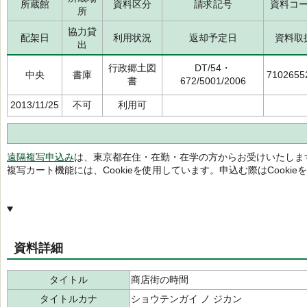
所蔵館
資料区分
請求記号
資料コ
所
協力貸
配架日
利用状況
返却予定日
資料取
出
行政郷土図
DT/54・
中央
書庫
7102655
書
672/5001/2006
2013/11/25
不可
利用可
遠隔複写申込み
は、東京都在住・在勤・在学の方からお受けいたしま
複写カート機能には、Cookieを使用しています。申込む際はCooki
資料詳細
タイトル
商店街の時間
タイトルカナ
ショウテンガイ ノ ジカン