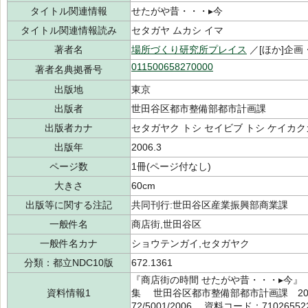
タイトル関連情報
せたがや昔・・・▸今
タイトル関連情報読み
セタガヤ ムカシ イマ
著者名
場所づくり研究所プレイス
／[ほか]企画
011500658270000
著者名典拠番号
出版地
東京
出版者
世田谷区都市整備部都市計画課
出版者カナ
セタガヤク トシ セイビブ トシ ケイカク
出版年
2006.3
ページ数
1冊(ページ付なし)
大きさ
60cm
出版等に関する注記
共同刊行:世田谷区産業振興部商業課
一般件名
商店街,世田谷区
一般件名カナ
ショウテンガイ,セタガヤク
分類：都立NDC10版
672.1361
『商店街の時間 せたがや昔・・・▸今』
資料情報1
集 世田谷区都市整備部都市計画課 200
72/5001/2006 資料コード：71026552