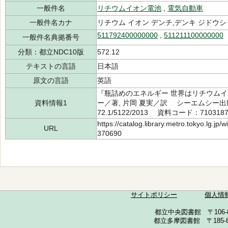
一般件名
リチウムイオン電池
,
電気自動車
一般件名カナ
リチウム イオン デンチ,デンキ ジドウシ
511792400000000
,
511211100000000
一般件名典拠番号
分類：都立NDC10版
572.12
テキストの言語
日本語
原文の言語
英語
『瓶詰めのエネルギー 世界はリチウム
資料情報1
ー／著, 片岡 夏実／訳 シーエムシー出版
72.1/5122/2013 資料コード：710318
https://catalog.library.metro.tokyo.lg.jp
URL
370690
サイトポリシー
個人情
都立中央図書館 〒106-857
都立多摩図書館 〒185-852