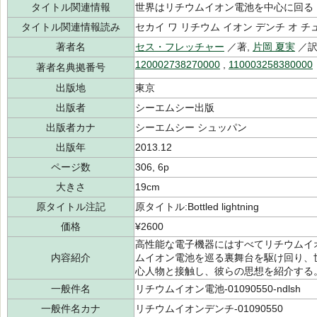
タイトル関連情報
世界はリチウムイオン電池を中心に回る
タイトル関連情報読み
セカイ ワ リチウム イオン デンチ オ チ
著者名
セス・フレッチャー
／著,
片岡 夏実
／
120002738270000
,
110003258380000
著者名典拠番号
出版地
東京
出版者
シーエムシー出版
出版者カナ
シーエムシー シュッパン
出版年
2013.12
ページ数
306, 6p
大きさ
19cm
原タイトル注記
原タイトル:Bottled lightning
価格
¥2600
高性能な電子機器にはすべてリチウムイ
内容紹介
ムイオン電池を巡る裏舞台を駆け回り、
心人物と接触し、彼らの思想を紹介する
一般件名
リチウムイオン電池-01090550-ndlsh
一般件名カナ
リチウムイオンデンチ-01090550