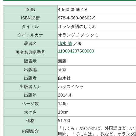
ISBN
4-560-08662-9
ISBN13桁
978-4-560-08662-9
タイトル
オランダ語のしくみ
タイトルカナ
オランダゴ ノ シクミ
著者名
清水 誠
／著
110004207500000
著者名典拠番号
版表示
新版
出版地
東京
出版者
白水社
出版者カナ
ハクスイシャ
出版年
2014.4
ページ数
146p
大きさ
19cm
価格
¥1700
「しくみ」がわかれば、外国語は楽しい!
内容紹介
時間、「てにをは」、数など、オランダ