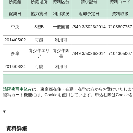
所蔵館
所蔵場所
資料区分
請求記号
資料コード
配架日
協力貸出
利用状況
返却予定日
資料取扱
中央
3階B
一般図書
/849.3/5026/2014
7103807757
2014/05/02
可能
利用可
青少年エリ
青少年図
多摩
/849.3/5026/2014
7104305007
ア
書
2014/08/24
可能
利用可
遠隔複写申込み
は、東京都在住・在勤・在学の方からお受けいたしま
複写カート機能には、Cookieを使用しています。申込む際はCooki
資料詳細