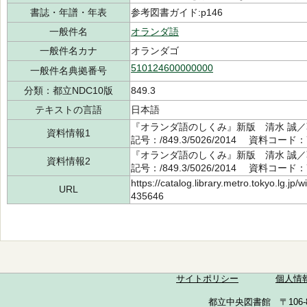
書誌・年譜・年表
参考図書ガイド:p146
一般件名
オランダ語
一般件名カナ
オランダゴ
510124600000000
一般件名典拠番号
分類：都立NDC10版
849.3
テキストの言語
日本語
『オランダ語のしくみ』新版 清水 誠／
資料情報1
記号：/849.3/5026/2014 資料コード：7
『オランダ語のしくみ』新版 清水 誠／
資料情報2
記号：/849.3/5026/2014 資料コード：7
https://catalog.library.metro.tokyo.lg.jp
URL
435646
サイトポリシー
個人情
都立中央図書館 〒106-857