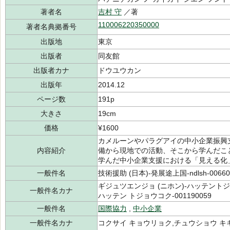
著者名
吉村 守
／著
110006220350000
著者名典拠番号
出版地
東京
出版者
同友館
出版者カナ
ドウユウカン
出版年
2014.12
ページ数
191p
大きさ
19cm
価格
¥1600
カメルーンやパラグアイの中小企業振興
内容紹介
備から現地での活動、そこから学んだこ
学んだ中小企業支援における「見える化
一般件名
技術援助 (日本)-発展途上国-ndlsh-00660
ギジュツエンジョ (ニホン)-ハッテントジョ
一般件名カナ
ハッテン トジョウコク-001190059
一般件名
国際協力
,
中小企業
一般件名カナ
コクサイ キョウリョク,チュウショウ キ