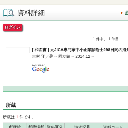
資料詳細
ログイン
1 件中、 1 件目
[ 和図書 ] 元JICA専門家中小企業診断士298日間の
吉村 守／著 -- 同友館 -- 2014.12 --
所蔵
所蔵は
1
件です。
所蔵館
所蔵場所
資料区分
請求記号
資料コード