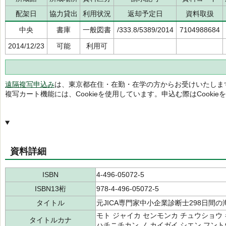
配架日
協力貸出
利用状況
返却予定日
資料取扱
中央
書庫
一般図書
/333.8/5389/2014
7104988684
2014/12/23
可能
利用可
遠隔複写申込み
は、東京都在住・在勤・在学の方からお受けいたしま
複写カート機能には、Cookieを使用しています。申込む際はCooki
資料詳細
ISBN
4-496-05072-5
ISBN13桁
978-4-496-05072-5
タイトル
元JICA専門家中小企業診断士298日間
モト ジャイカ センモンカ チュウショウ
タイトルカナ
ハチニチカン ノ カイガイ シエン フン