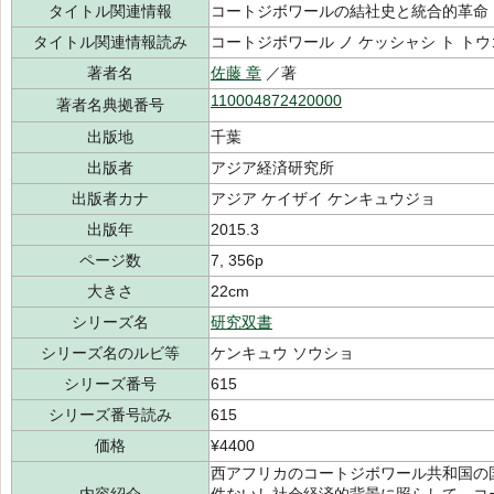
タイトル関連情報
コートジボワールの結社史と統合的革命
タイトル関連情報読み
コートジボワール ノ ケッシャシ ト ト
著者名
佐藤 章
／著
110004872420000
著者名典拠番号
出版地
千葉
出版者
アジア経済研究所
出版者カナ
アジア ケイザイ ケンキュウジョ
出版年
2015.3
ページ数
7, 356p
大きさ
22cm
シリーズ名
研究双書
シリーズ名のルビ等
ケンキュウ ソウショ
シリーズ番号
615
シリーズ番号読み
615
価格
¥4400
西アフリカのコートジボワール共和国の