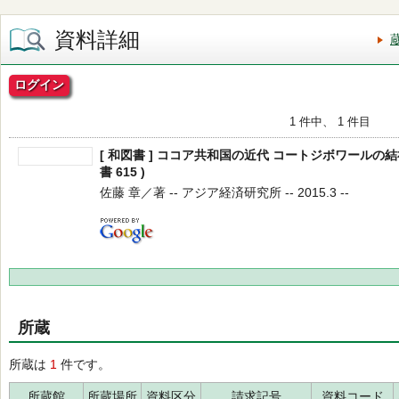
資料詳細
ログイン
1 件中、 1 件目
[ 和図書 ] ココア共和国の近代 コートジボワールの結
書 615 )
佐藤 章／著 -- アジア経済研究所 -- 2015.3 --
所蔵
所蔵は
1
件です。
所蔵館
所蔵場所
資料区分
請求記号
資料コード