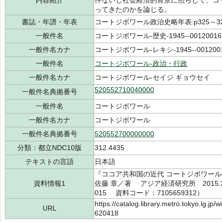
内容紹介
件ないし社会経済的背景に照らして、コ
ってきたのかを論じる。
書誌・年譜・年表
コートジボワール政治史略年表:p325～328
一般件名
コートジボワール-歴史-1945--001200169
一般件名カナ
コートジボワール-レキシ-1945--001200
一般件名
コートジボワール-政治・行政
一般件名カナ
コートジボワール-セイジ ギョウセイ
520552710040000
一般件名典拠番号
一般件名
コートジボワール
一般件名カナ
コートジボワール
一般件名典拠番号
520552700000000
分類：都立NDC10版
312.4435
テキストの言語
日本語
『ココア共和国の近代 コートジボワール
資料情報1
佐藤 章／著 アジア経済研究所 2015.3（
015 資料コード：7105659312）
https://catalog.library.metro.tokyo.lg.jp
URL
620418