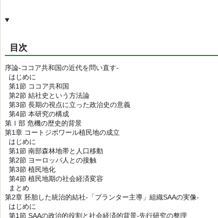
目次
序論-ココア共和国の近代を問い直す-
はじめに
第1節 ココア共和国
第2節 結社史という方法論
第3節 長期の視点に立った政治史の意義
第4節 本研究の構成
第Ⅰ部 危機の歴史的背景
第1章 コートジボワール植民地の成立
はじめに
第1節 南部森林地帯と人口移動
第2節 ヨーロッパ人との接触
第3節 植民地化
第4節 植民地期の社会経済変容
まとめ
第2章 胚胎した統治的結社-「プランター主導」組織SAAの実像-
はじめに
第1節 SAAの政治的役割と社会経済的背景-先行研究の整理