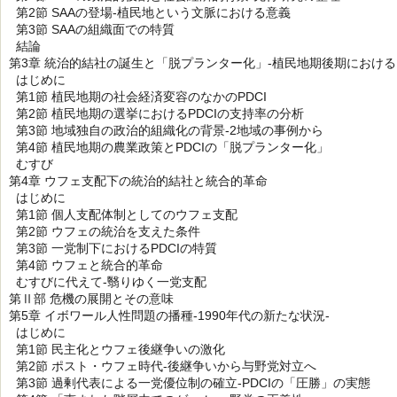
第2節 SAAの登場-植民地という文脈における意義
第3節 SAAの組織面での特質
結論
第3章 統治的結社の誕生と「脱プランター化」-植民地期後期におけるP
はじめに
第1節 植民地期の社会経済変容のなかのPDCI
第2節 植民地期の選挙におけるPDCIの支持率の分析
第3節 地域独自の政治的組織化の背景-2地域の事例から
第4節 植民地期の農業政策とPDCIの「脱プランター化」
むすび
第4章 ウフェ支配下の統治的結社と統合的革命
はじめに
第1節 個人支配体制としてのウフェ支配
第2節 ウフェの統治を支えた条件
第3節 一党制下におけるPDCIの特質
第4節 ウフェと統合的革命
むすびに代えて-翳りゆく一党支配
第Ⅱ部 危機の展開とその意味
第5章 イボワール人性問題の播種-1990年代の新たな状況-
はじめに
第1節 民主化とウフェ後継争いの激化
第2節 ポスト・ウフェ時代-後継争いから与野党対立へ
第3節 過剰代表による一党優位制の確立-PDCIの「圧勝」の実態