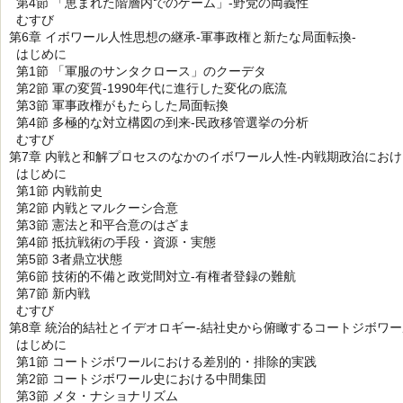
第4節 「恵まれた階層内でのゲーム」-野党の両義性
むすび
第6章 イボワール人性思想の継承-軍事政権と新たな局面転換-
はじめに
第1節 「軍服のサンタクロース」のクーデタ
第2節 軍の変質-1990年代に進行した変化の底流
第3節 軍事政権がもたらした局面転換
第4節 多極的な対立構図の到来-民政移管選挙の分析
むすび
第7章 内戦と和解プロセスのなかのイボワール人性-内戦期政治におけ
はじめに
第1節 内戦前史
第2節 内戦とマルクーシ合意
第3節 憲法と和平合意のはざま
第4節 抵抗戦術の手段・資源・実態
第5節 3者鼎立状態
第6節 技術的不備と政党間対立-有権者登録の難航
第7節 新内戦
むすび
第8章 統治的結社とイデオロギー-結社史から俯瞰するコートジボワー
はじめに
第1節 コートジボワールにおける差別的・排除的実践
第2節 コートジボワール史における中間集団
第3節 メタ・ナショナリズム