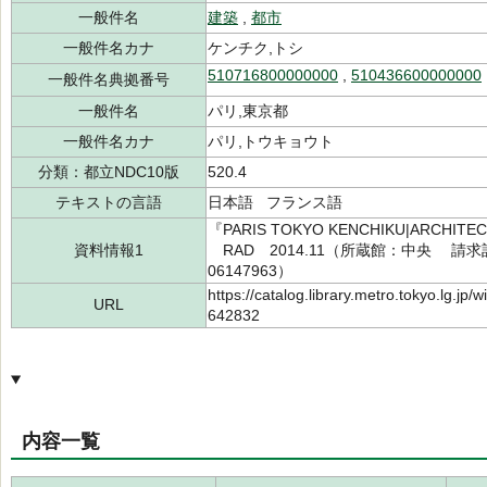
一般件名
建築
,
都市
一般件名カナ
ケンチク,トシ
510716800000000
,
510436600000000
一般件名典拠番号
一般件名
パリ,東京都
一般件名カナ
パリ,トウキョウト
分類：都立NDC10版
520.4
テキストの言語
日本語 フランス語
『PARIS TOKYO KENCHIKU|ARCH
資料情報1
RAD 2014.11（所蔵館：中央 請求記号：
06147963）
https://catalog.library.metro.tokyo.lg.jp
URL
642832
内容一覧