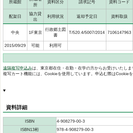
所蔵館
資料区分
請求記号
資料コード
所
協力貸
配架日
利用状況
返却予定日
資料取扱
出
行政郷土図
中央
1F東京
T/520.4/5007/2014
7106147963
書
2015/09/29
可能
利用可
遠隔複写申込み
は、東京都在住・在勤・在学の方からお受けいたしま
複写カート機能には、Cookieを使用しています。申込む際はCooki
資料詳細
ISBN
4-908279-00-3
ISBN13桁
978-4-908279-00-3