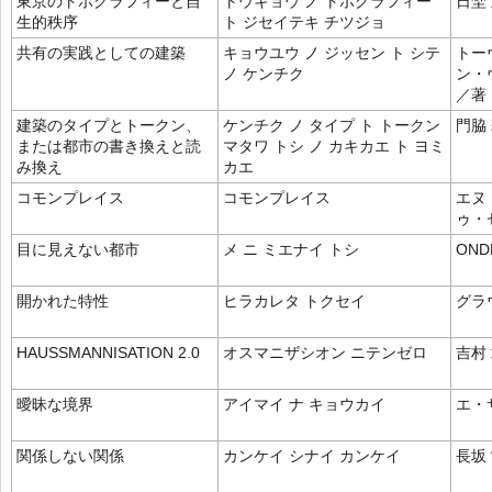
東京のトポグラフィーと自
トウキョウ ノ トポグラフィー
日埜
生的秩序
ト ジセイテキ チツジョ
共有の実践としての建築
キョウユウ ノ ジッセン ト シテ
トー
ノ ケンチク
ン・
／著
建築のタイプとトークン、
ケンチク ノ タイプ ト トークン
門脇
または都市の書き換えと読
マタワ トシ ノ カキカエ ト ヨミ
み換え
カエ
コモンプレイス
コモンプレイス
エヌ
ゥ・
目に見えない都市
メ ニ ミエナイ トシ
OND
開かれた特性
ヒラカレタ トクセイ
グラ
HAUSSMANNISATION 2.0
オスマニザシオン ニテンゼロ
吉村
曖昧な境界
アイマイ ナ キョウカイ
エ・
関係しない関係
カンケイ シナイ カンケイ
長坂