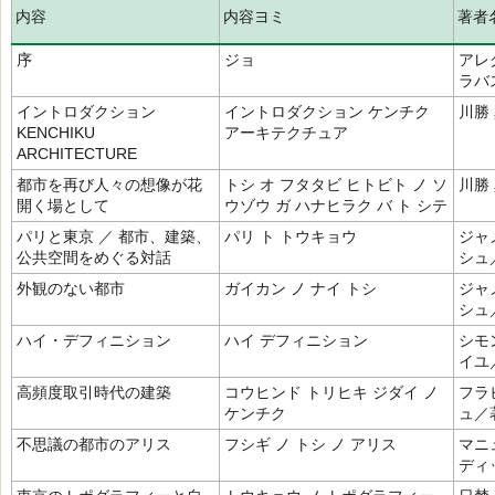
内容
内容ヨミ
著者
序
ジョ
アレ
ラバ
イントロダクション
イントロダクション ケンチク
川勝
KENCHIKU
アーキテクチュア
ARCHITECTURE
都市を再び人々の想像が花
トシ オ フタタビ ヒトビト ノ ソ
川勝
開く場として
ウゾウ ガ ハナヒラク バ ト シテ
パリと東京 ／ 都市、建築、
パリ ト トウキョウ
ジャ
公共空間をめぐる対話
シュ
外観のない都市
ガイカン ノ ナイ トシ
ジャ
シュ
ハイ・デフィニション
ハイ デフィニション
シモ
イユ
高頻度取引時代の建築
コウヒンド トリヒキ ジダイ ノ
フラ
ケンチク
ュ／
不思議の都市のアリス
フシギ ノ トシ ノ アリス
マニ
ディ