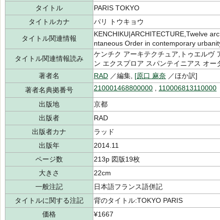
タイトル
PARIS TOKYO
タイトルカナ
パリ トウキョウ
KENCHIKU|ARCHITECTURE,Twelve archit
タイトル関連情報
ntaneous Order in contemporary urbanit
ケンチク アーキテクチュア,トゥエルヴ 
タイトル関連情報読み
ン エクスプロア スパンテイニアス オー
著者名
RAD
／編集,
[原口 麻奈
／ほか訳]
210001468800000
,
110006813110000
著者名典拠番号
出版地
京都
出版者
RAD
出版者カナ
ラッド
出版年
2014.11
ページ数
213p 図版19枚
大きさ
22cm
一般注記
日本語フランス語併記
タイトルに関する注記
背のタイトル:TOKYO PARIS
価格
¥1667