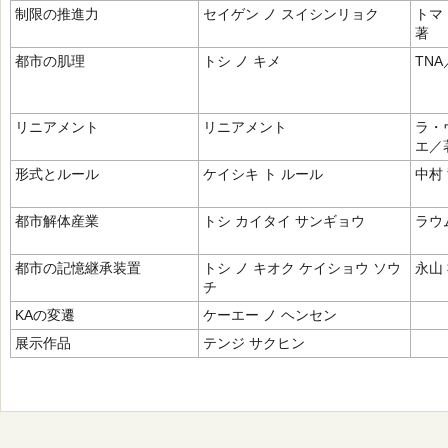
制限の推進力
セイゲン ノ スイシンリョク
トマ
著
都市の肌理
トシ ノ キメ
TN
リニアメント
リニアメント
ラ・
エ／
形式とルール
ケイシキ ト ルール
中村
都市解体産業
トシ カイタイ サンギョウ
ラウ
都市の記憶継承装置
トシ ノ キオク ケイショウ ソウ
永山
チ
KAの変遷
ケーエー ノ ヘンセン
展示作品
テンジ サクヒン