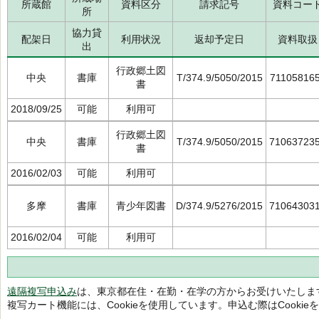
所蔵館
資料区分
請求記号
資料コー
所
協力貸
配架日
利用状況
返却予定日
資料取扱
出
行政郷土図
中央
書庫
T/374.9/5050/2015
71105816
書
2018/09/25
可能
利用可
行政郷土図
中央
書庫
T/374.9/5050/2015
71063723
書
2016/02/03
可能
利用可
多摩
書庫
青少年図書
D/374.9/5276/2015
71064303
2016/02/04
可能
利用可
遠隔複写申込み
は、東京都在住・在勤・在学の方からお受けいたしま
複写カート機能には、Cookieを使用しています。申込む際はCooki