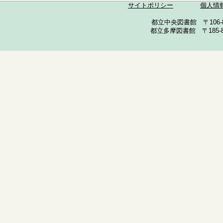
サイトポリシー
個人情
都立中央図書館 〒106-857
都立多摩図書館 〒185-852