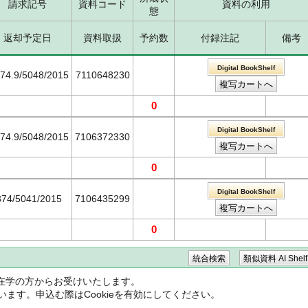
請求記号
資料コード
資料の利用
態
返却予定日
資料取扱
予約数
付録注記
備考
Digital BookShelf
374.9/5048/2015
7110648230
0
Digital BookShelf
374.9/5048/2015
7106372330
0
Digital BookShelf
374/5041/2015
7106435299
0
在学の方からお受けいたします。
ています。申込む際はCookieを有効にしてください。