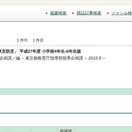
蔵書検索
雑誌記事検索
ジャンル検
1 件中、 1 件目
「東京防災」 平成27年度 小学校4年生-6年生版
／編 -- 東京都教育庁指導部指導企画課 -- 2015.8 --
所蔵状