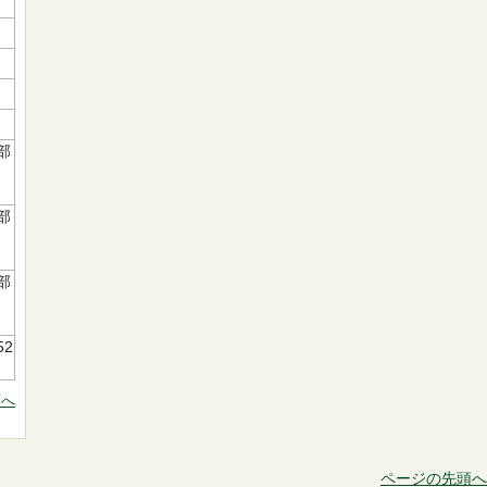
部
部
部
52
頭へ
ページの先頭へ