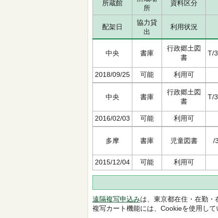
所蔵館
資料区分
所
協力貸
配架日
利用状況
出
行政郷土図
中央
書庫
T/
書
2018/09/25
可能
利用可
行政郷土図
中央
書庫
T/
書
2016/02/03
可能
利用可
多摩
書庫
児童図書
/
2015/12/04
可能
利用可
遠隔複写申込み
は、東京都在住・在勤・
複写カート機能には、Cookieを使用し