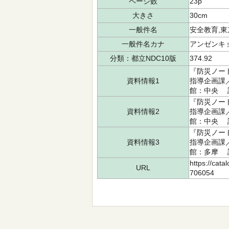
ページ数
23p
大きさ
30cm
一般件名
安全教育,東
一般件名カナ
アンゼンキ
分類：都立NDC10版
374.92
『防災ノート
資料情報1
指導企画課／
館：中央 請求
『防災ノート
資料情報2
指導企画課／
館：中央 請求
『防災ノート
資料情報3
指導企画課／
館：多摩 請求
https://cata
URL
706054