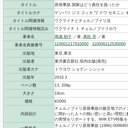
タイトル
原発事故 国家はどう責任を負ったか
タイトルカナ
ゲンパツ ジコ コッカ ワ ドウ セキニン 
タイトル関連情報
ウクライナとチェルノブイリ法
タイトル関連情報読み
ウクライナ ト チェルノブイリホウ
著者名
馬場 朝子
／著,
尾松 亮
／著
110001217810000
,
110006112530000
著者名典拠番号
出版地
東京,東京
出版者
東洋書店新社,垣内出版(発売)
出版者カナ
トウヨウ ショテン シンシャ
出版年
2016.3
ページ数
13, 208p
大きさ
19cm
価格
¥2000
チェルノブイリ原発事故の被災地でのイ
内容紹介
に関わった人々の熱い思いと高い理想に
の実情をリポートする。NHK ETV特集
チェルノブイリ原発事故 (1986)-0096859