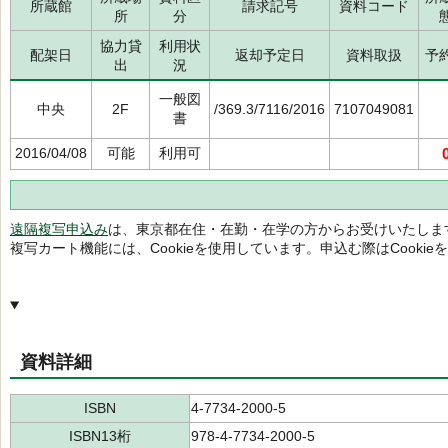
所蔵館
請求記号
資料コード
所
分
協力貸
利用状
配架日
返却予定日
資料取扱
予
出
況
一般図
中央
2F
/369.3/7116/2016
7107049081
書
2016/04/08
可能
利用可
遠隔複写申込み
は、東京都在住・在勤・在学の方からお受けいたしま
複写カート機能には、Cookieを使用しています。申込む際はCooki
資料詳細
ISBN
4-7734-2000-5
ISBN13桁
978-4-7734-2000-5