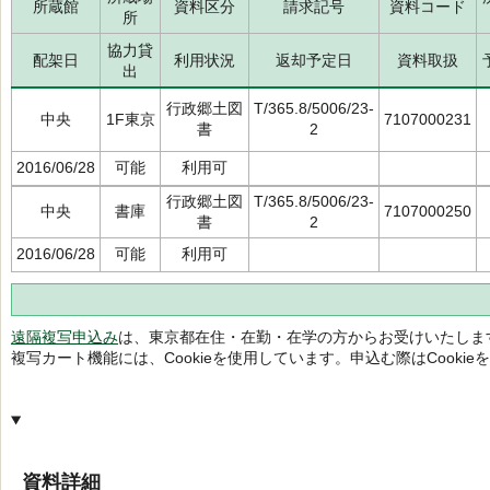
所蔵館
資料区分
請求記号
資料コード
所
協力貸
配架日
利用状況
返却予定日
資料取扱
出
行政郷土図
T/365.8/5006/23-
中央
1F東京
7107000231
書
2
2016/06/28
可能
利用可
行政郷土図
T/365.8/5006/23-
中央
書庫
7107000250
書
2
2016/06/28
可能
利用可
遠隔複写申込み
は、東京都在住・在勤・在学の方からお受けいたしま
複写カート機能には、Cookieを使用しています。申込む際はCooki
資料詳細