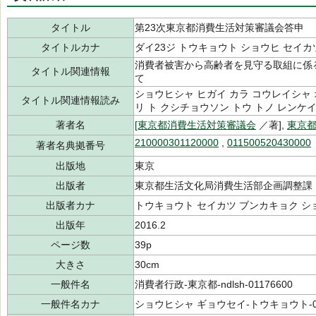
タイトル
第23次東京都消費生活対策審議会答申
タイトルカナ
ダイ23ジ トウキョウト ショウヒ セイカ
消費者被害から高齢者を見守る取組に係
タイトル関連情報
て
ショウヒシャ ヒガイ カラ コウレイシャ オ
タイトル関連情報読み
リ ト クシチョウソン トウ トノ レンケイ
著者名
[東京都消費生活対策審議会
／著],
東京
210000301120000
,
011500520430000
著者名典拠番号
出版地
東京
出版者
東京都生活文化局消費生活部企画調整課
出版者カナ
トウキョウト セイカツ ブンカキョク シ
出版年
2016.2
ページ数
39p
大きさ
30cm
一般件名
消費者行政-東京都-ndlsh-01176600
一般件名カナ
ショウヒシャ ギョウセイ-トウキョウト-01