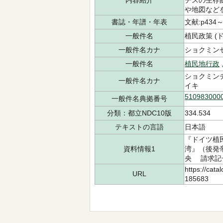
内容紹介
チスの生存
や地図など
書誌・年譜・年表
文献:p434～
一般件名
植民政策 (ドイ
一般件名カナ
ショクミンセイ
一般件名
植民地行政
ショクミンチ
一般件名カナ
イキ
510983000
一般件名典拠番号
分類：都立NDC10版
334.534
テキストの言語
日本語
『ドイツ植
資料情報1
湾』（後発帝
央 請求記号：
https://cata
URL
185683