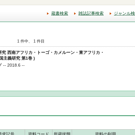
蔵書検索
雑誌記事検索
ジャンル検
1 件中、 1 件目
民地研究 西南アフリカ・トーゴ・カメルーン・東アフリカ・
国主義研究 第1巻 )
 2018.6 --
請求記号
資料コード
所蔵状態
資料の利用