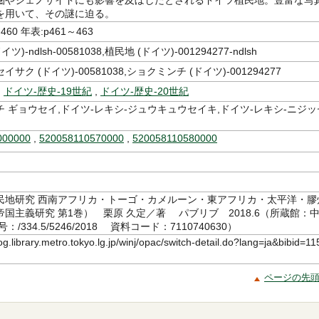
圏やジェノサイドにも影響を及ぼしたとされるドイツ植民地。豊富な写
を用いて、その謎に迫る。
460 年表:p461～463
ツ)-ndlsh-00581038,植民地 (ドイツ)-001294277-ndlsh
サク (ドイツ)-00581038,ショクミンチ (ドイツ)-001294277
,
ドイツ-歴史-19世紀
,
ドイツ-歴史-20世紀
 ギョウセイ,ドイツ-レキシ-ジュウキュウセイキ,ドイツ-レキシ-ニジッ
000000
,
520058110570000
,
520058110580000
民地研究 西南アフリカ・トーゴ・カメルーン・東アフリカ・太平洋・膠
国主義研究 第1巻） 栗原 久定／著 パブリブ 2018.6（所蔵館：
/334.5/5246/2018 資料コード：7110740630）
log.library.metro.tokyo.lg.jp/winj/opac/switch-detail.do?lang=ja&bibid=11
ページの先