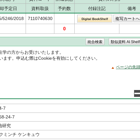
却予定日
資料取扱
予約数
付録注記
備考
5/5246/2018
7110740630
Digital BookShelf
0
在学の方からお受けいたします。
ています。申込む際はCookieを有効にしてください。
ページの先
4-7
68-24-7
地研究
クミンチ ケンキュウ