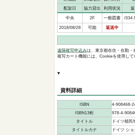
配架日
協力貸出
利用状況
返
中央
2F
一般図書
/334.
2018/08/28
可能
返送中
遠隔複写申込み
は、東京都在住・在勤・
複写カート機能には、Cookieを使用し
資料詳細
ISBN
4-908468-2
ISBN13桁
978-4-9084
タイトル
ドイツ植民
タイトルカナ
ドイツ ショ