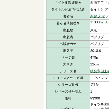
タイトル関連情報
西南アフリ
タイトル関連情報読み
セイナン ア
著者名
栗原 久定
／
110006701
著者名典拠番号
出版地
東京
出版者
パブリブ
出版者カナ
パブリブ
出版年
2018.6
ページ数
479p
大きさ
22cm
シリーズ名
後発帝国主
シリーズ名のルビ等
コウハツ テ
シリーズ番号
第1巻
シリーズ番号読み
1
価格
¥3900
ドイツ帝国