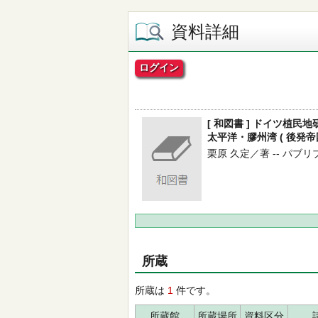
資料詳細
ログイン
[ 和図書 ] ドイツ植
太平洋・膠州湾 ( 後発帝
栗原 久定／著 -- パブリブ --
所蔵
所蔵は
1
件です。
所蔵館
所蔵場所
資料区分