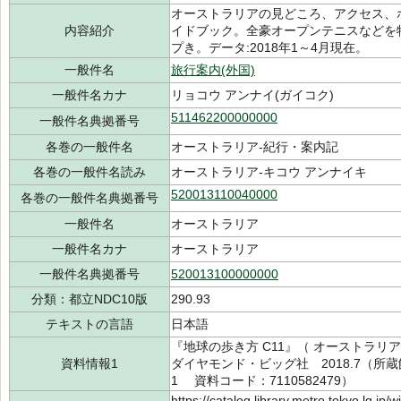
オーストラリアの見どころ、アクセス、
内容紹介
イドブック。全豪オープンテニスなどを
プき。データ:2018年1～4月現在。
一般件名
旅行案内(外国)
一般件名カナ
リョコウ アンナイ(ガイコク)
511462200000000
一般件名典拠番号
各巻の一般件名
オーストラリア-紀行・案内記
各巻の一般件名読み
オーストラリア-キコウ アンナイキ
520013110040000
各巻の一般件名典拠番号
一般件名
オーストラリア
一般件名カナ
オーストラリア
一般件名典拠番号
520013100000000
分類：都立NDC10版
290.93
テキストの言語
日本語
『地球の歩き方 C11』（ オーストラリ
資料情報1
ダイヤモンド・ビッグ社 2018.7（所蔵館：中
1 資料コード：7110582479）
https://catalog.library.metro.tokyo.lg.jp