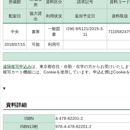
所蔵館
資料区分
請求記号
資料コード
所
協力貸
配架日
利用状況
返却予定日
資料取扱
出
一般図
/290.9/5121/2019-3-
中央
書庫
711058247
書
11
2018/07/15
可能
利用可
遠隔複写申込み
は、東京都在住・在勤・在学の方からお受けいたしま
複写カート機能には、Cookieを使用しています。申込む際はCooki
資料詳細
ISBN
4-478-82201-2
ISBN13桁
978-4-478-82201-2