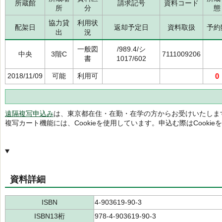
所蔵館
請求記号
資料コード
所
分
態
協力貸
利用状
配架日
返却予定日
資料取扱
予約
出
況
一般図
/989.4/シ
中央
3階C
7111009206
書
1017/602
2018/11/09
可能
利用可
0
遠隔複写申込み
は、東京都在住・在勤・在学の方からお受けいたしま
複写カート機能には、Cookieを使用しています。申込む際はCooki
資料詳細
ISBN
4-903619-90-3
ISBN13桁
978-4-903619-90-3