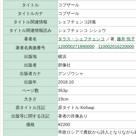
タイトル
コブザール
タイトルカナ
コブザール
タイトル関連情報
シェフチェンコ詩集
タイトル関連情報読み
シェフチェンコ シシュウ
著者名
タラス・シェフチェンコ
／著,
藤井 悦子
120000271890000
,
110002016220000
著者名典拠番号
出版地
横浜
出版者
群像社
出版者カナ
グンゾウシャ
出版年
2018.10
ページ数
353p
大きさ
19cm
原タイトル注記
原タイトル:Кобзар
出版等に関する注記
著者の肖像あり
価格
¥2200
帝政ロシアで農奴から詩人となりながら政