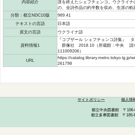
内容紹介
涯を終えたシェフチェンコ。ウクライナ
の、全詩作品の約半数を収め、生涯の軌
分類：都立NDC10版
989.41
テキストの言語
日本語
原文の言語
ウクライナ語
『コブザール シェフチェンコ詩集』 タ
資料情報1
群像社 2018.10（所蔵館：中央 請求記号
111009206）
https://catalog.library.metro.tokyo.lg.jp
URL
261798
サイトポリシー
個人情
都立中央図書館 〒106-857
都立多摩図書館 〒185-852